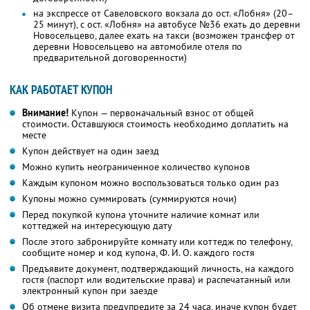
на экспрессе от Савеловского вокзала до ост. «Лобня» (20–
25 минут), с ост. «Лобня» на автобусе №36 ехать до деревни
Новосельцево, далее ехать на такси (возможен трансфер от
деревни Новосельцево на автомобиле отеля по
предварительной договоренности)
КАК РАБОТАЕТ КУПОН
Внимание!
Купон — первоначальный взнос от общей
стоимости. Оставшуюся стоимость необходимо доплатить на
месте
Купон действует на один заезд
Можно купить неограниченное количество купонов
Каждым купоном можно воспользоваться только один раз
Купоны можно суммировать (суммируются ночи)
Перед покупкой купона уточните наличие комнат или
коттеджей на интересующую дату
После этого забронируйте комнату или коттедж по телефону,
сообщите номер и код купона,
Ф. И. О.
каждого гостя
Предъявите документ, подтверждающий личность, на каждого
гостя (паспорт или водительские права) и распечатанный или
электронный купон при заезде
Об отмене визита предупредите за 24 часа, иначе купон будет