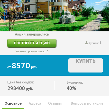
Акция завершилась
1
ПОВТОРИТЬ АКЦИЮ
Купили:
Человек проголосовало: 0
КУПИТЬ
8570
от
руб.
Цена без скидки:
Экономия:
298400
40%
руб.
Основное
Адреса
Отзывы
Вопросы по акции