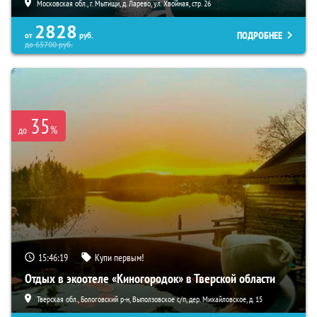
Московская обл., г. Мытищи, д. Ларево, ул. Хвойная, стр. 26
2828
ПОДРОБНЕЕ
от
руб.
до
65700
руб.
35
%
до
15:46:17
Купи первым!
Отдых в экоотеле «Киногородок» в Тверской области
Тверская обл., Бологовский р-н, Выползовское с/п, дер. Михайловское, д. 15