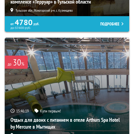
комплексе «Терруар» в Тульской области
Тульская обл., Ясногорский р-н, с. Кузмищево
4780
ПОДРОБНЕЕ
от
руб.
до
57400
руб.
30
%
до
15:46:17
Купи первым!
Отдых для двоих с питанием в отеле Arthurs Spa Hotel
by Mercure в Мытищах