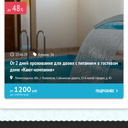
48
%
до
15:46:17
Купили:
34
От 2 дней проживания для двоих с питанием в гостевом
доме «Кают-компания»
Ленинградская обл., г. Ломоносов, Сойкинская дорога, 15-й жилой городок, д. 43
1200
ПОДРОБНЕЕ
от
руб.
до
14900
руб.