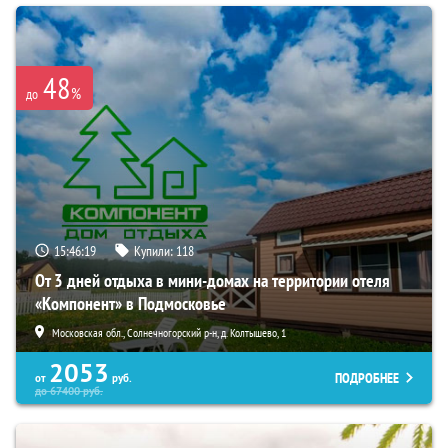
48
%
до
15:46:17
Купили:
118
От 3 дней отдыха в мини-домах на территории отеля
«Компонент» в Подмосковье
Московская обл., Солнечногорский р-н, д. Колтышево, 1
2053
ПОДРОБНЕЕ
от
руб.
до
67400
руб.