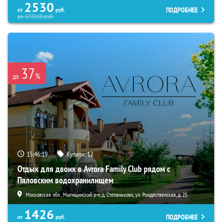
2530
ПОДРОБНЕЕ
от
руб.
до
173110
руб.
37
%
до
15:46:17
Купили:
12
Отдых для двоих в Avrora Family Club рядом с
Пяловским водохранилищем
Московская обл., Мытищинский р-н, д. Степаньково, ул. Рождественская, д. 25
1426
ПОДРОБНЕЕ
от
руб.