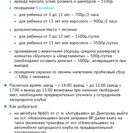
аренда мангала, углей, розжига и шампуров — 1500р.
посещение
бассейна
:
для ребенка от 3 до 12 лет — 700р./2 часа
для ребенка от 13 лет или взрослого — 900р./2 часа
дополнительное место + питание:
для ребенка от 3 до 12 лет — 1500р./сутки
для ребенка от 13 лет или взрослого — 3500р./сутки
проживание с животными (породы средних размеров) в
комнатах «Бунгало» и «Апартаменты» — 500р./сутки
(необходимо оставить депозит — 5000р., возвращается при
выезде)
посещение караоке со своими напитками, пробковый сбор
— 500р. с человека
Расчетное время: заезд — с 14.00, выезд — до 12.00 (заезд с
17.00 и выезд до 15.00 возможны при наличии свободных
мест, необходимо предварительно уточнять у сотрудников
загородного клуба)
Как добраться:
на автобусе №401 от ст. м. «Алтуфьево» до Дмитрова, выйти
на ост. «Новосельцево» возле заправки BP, далее ехать на
такси (возможен трансфер от ост. «Новосельцево» на
автомобиле загородного клуба по предварительной
договоренности)