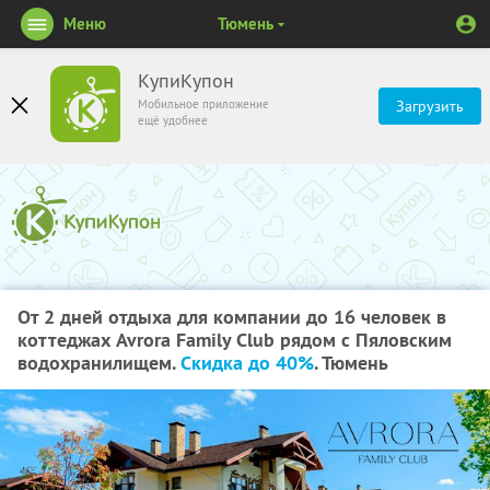
Меню
Тюмень
КупиКупон
Мобильное приложение
Загрузить
ещё удобнее
От 2 дней отдыха для компании до 16 человек в
коттеджах Avrora Family Club рядом с Пяловским
водохранилищем.
Скидка до 40%
. Тюмень