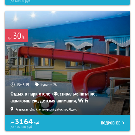
до
60600
руб.
30
%
до
15:46:17
Купили:
26
Отдых в парк-отеле «Фестиваль»: питание,
аквакомплекс, детская анимация, Wi-Fi
Рязанская обл., Клепиковский район, пос. Чулис
3164
ПОДРОБНЕЕ
от
руб.
до
107880
руб.