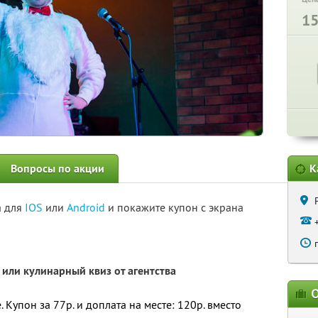
1
Вопросы по акции
К
а для
IOS
или
Android
и покажите купон с экрана
или кулинарный квиз от агентства
О
Купон за 77р. и доплата на месте: 120р. вместо