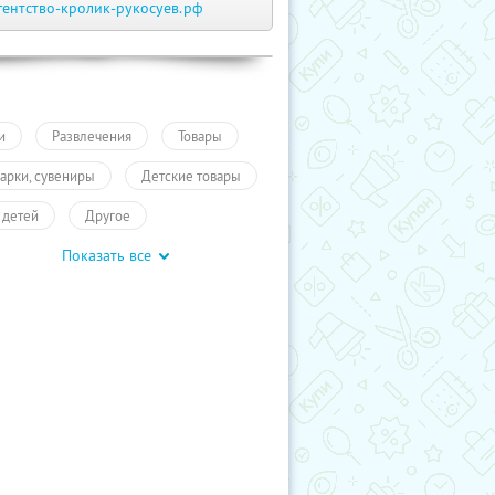
гентство-кролик-рукосуев.рф
и
Развлечения
Товары
арки, сувениры
Детские товары
 детей
Другое
Показать все
влечения