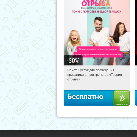
-50
%
Пакеты услуг для проведения
12:51:41
Получили:
5
праздника в пространстве «Теория
Тюмень, улица Николая Зелинского,
отрыва»
3
Бесплатно