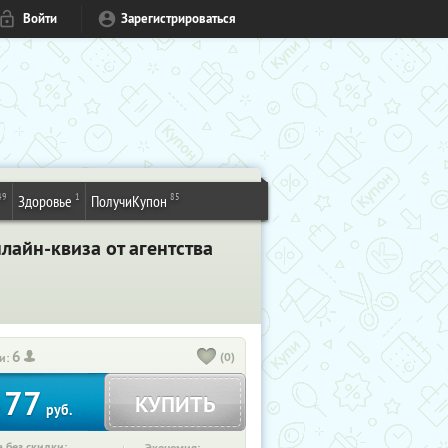
Войти
Зарегистрироваться
49
1
85
Здоровье
ПолучиКупон
айн-квиза от агентства
6
(0)
и:
77
КУПИТЬ
т
руб.
 без скидки: