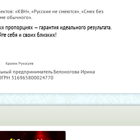
ектов: «КВН», «Русские не смеются», «Смех без
оме обычного».
х пропорциях — гарантия идеального результата.
те себя и своих близких!
Кролик Рукосуев
альный предприниматель Белоногова Ирина
 ОГРН 316965800024770