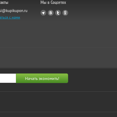
такты
Мы в Соцсетях
si@kupikupon.ru
аться с нами