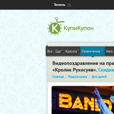
Тюмень
6
2
25
Все
Еда
Красота
Развлечения
Авто
Видеопоздравление на пра
«Кролик Рукосуев».
Скидка
Главная
Развлечения
Для детей