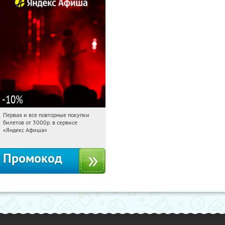
-10
%
Первая и все повторные покупки
12:51:41
Получили:
155
билетов от 3000р. в сервисе
Россия
«Яндекс Афиша»
Промокод