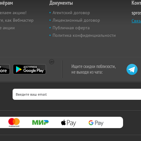
тнёрам
Документы
Кон
елаем акцию!
Агентский договор
spro
е, как Вебмастер
Лицензионный договор
Связ
е акции
Публичная оферта
Политика конфиденциальности
Ищите скидки поблизости,
не выходя из чата: