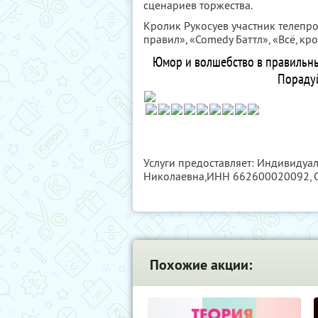
сценариев торжества.
Кролик Рукосуев участник телепро
правил», «Comedy Баттл», «Всё, кр
Юмор и волшебство в правильны
Порадуй
Услуги предоставляет: Индивиду
Николаевна,
ИНН 662600020092
,
Похожие акции: