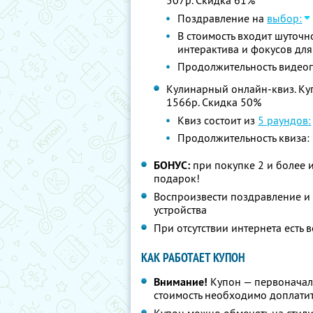
507р.
Скидка 61%
Поздравление на
выбор:
В стоимость входит шуточн
интерактива и фокусов для
Продолжительность видеоп
Кулинарный онлайн-квиз. Купо
1566р.
Скидка 50%
Квиз состоит из
5 раундов:
Продолжительность квиза:
БОНУС:
при покупке 2 и более 
подарок!
Воспроизвести поздравление и 
устройства
При отсутствии интернета есть
КАК РАБОТАЕТ КУПОН
Внимание!
Купон — первоначал
стоимость необходимо доплатит