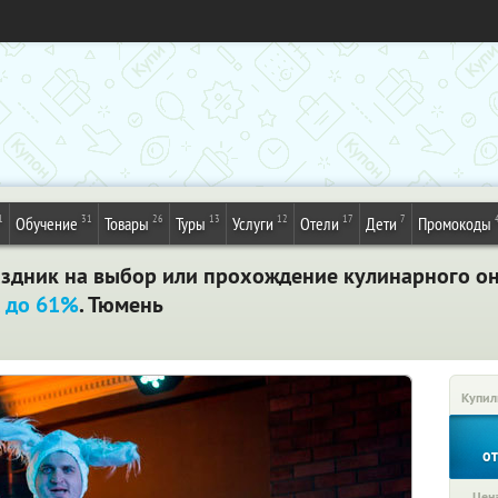
1
31
26
13
12
17
7
Обучение
Товары
Туры
Услуги
Отели
Дети
Промокоды
здник на выбор или прохождение кулинарного онл
 до 61%
. Тюмень
Купил
о
Цена