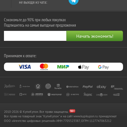
не выходя из чата:
Сэкономьте до 90% при любых покупках
Подпишитесь на самые выгодные предложения
Принимаем к оплате:
2010-2026 © КупиКупон. Все права защищены.
Все права на товарный знак "КупиКупон" и на сайт www.kupikupon.ru принадлежат
OOO «Агентство цифровых решений» ИНН 7705523387, ОГРН 1127747063212