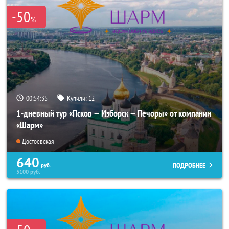
-50
%
00:54:33
Купили:
12
1-дневный тур «Псков — Изборск — Печоры» от компании
«Шарм»
Достоевская
640
ПОДРОБНЕЕ
руб.
5100
руб.