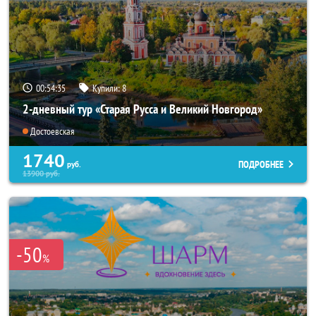
00:54:33
Купили:
8
2-дневный тур «Старая Русса и Великий Новгород»
Достоевская
1740
ПОДРОБНЕЕ
руб.
13900
руб.
-50
%