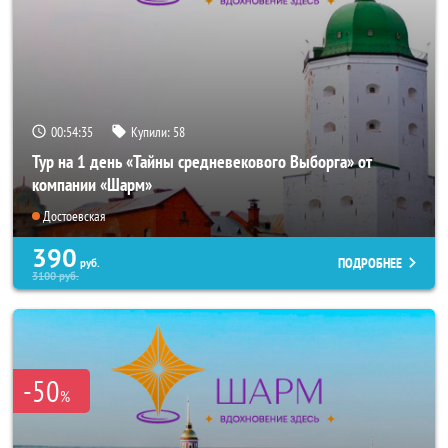
00:54:33
Купили:
58
Тур на 1 день «Тайны средневекового Выборга» от
компании «Шарм»
Достоевская
390
ПОДРОБНЕЕ
руб.
3100
руб.
-50
%