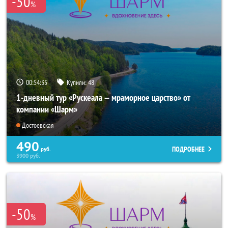
-50
%
00:54:33
Купили:
48
1-дневный тур «Рускеала — мраморное царство» от
компании «Шарм»
Достоевская
490
ПОДРОБНЕЕ
руб.
3900
руб.
-50
%