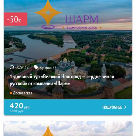
-50
%
00:54:33
Купили:
22
1-дневный тур «Великий Новгород — сердце земли
русской» от компании «Шарм»
Достоевская
420
ПОДРОБНЕЕ
руб.
3300
руб.