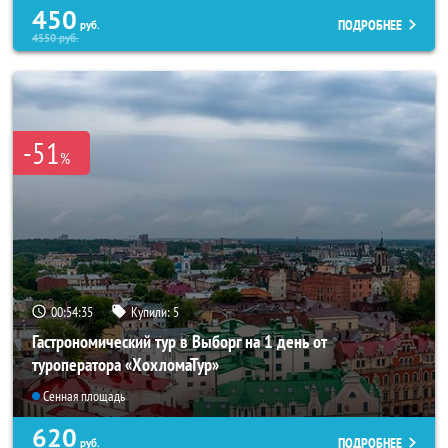
450
ПОДРОБНЕЕ
руб.
4550
руб.
-51
%
00:54:33
Купили:
5
Гастрономический тур в Выборг на 1 день от
туроператора «ХохломаТур»
Сенная площадь
620
ПОДРОБНЕЕ
руб.