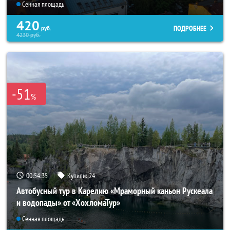
Сенная площадь
420
ПОДРОБНЕЕ
руб.
4230
руб.
-51
%
00:54:33
Купили:
24
Автобусный тур в Карелию «Мраморный каньон Рускеала
и водопады» от «ХохломаТур»
Сенная площадь