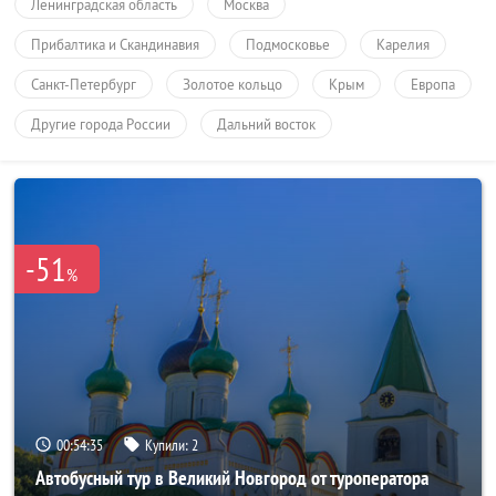
Ленинградская область
Москва
Прибалтика и Скандинавия
Подмосковье
Карелия
Санкт-Петербург
Золотое кольцо
Крым
Европа
Другие города России
Дальний восток
-51
%
00:54:33
Купили:
2
Автобусный тур в Великий Новгород от туроператора