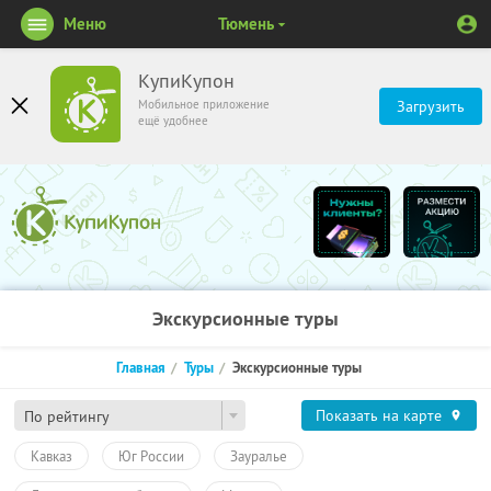
Меню
Тюмень
КупиКупон
Мобильное приложение
Загрузить
ещё удобнее
Экскурсионные туры
Главная
Туры
Экскурсионные туры
Показать на карте
По рейтингу
Кавказ
Юг России
Зауралье