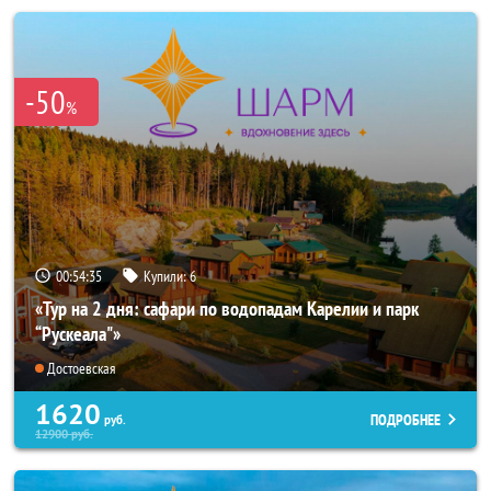
-50
%
00:54:33
Купили:
6
«Тур на 2 дня: сафари по водопадам Карелии и парк
“Рускеала"»
Достоевская
1620
ПОДРОБНЕЕ
руб.
12900
руб.