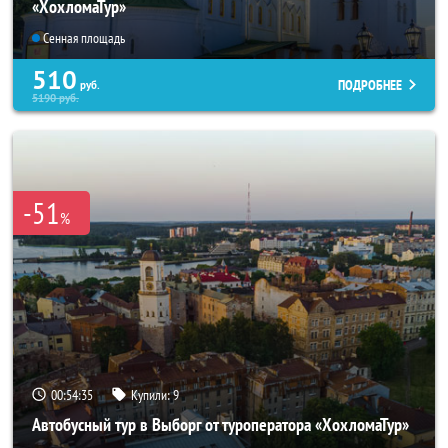
«ХохломаТур»
Сенная площадь
510
ПОДРОБНЕЕ
руб.
5190
руб.
-51
%
00:54:33
Купили:
9
Автобусный тур в Выборг от туроператора «ХохломаТур»