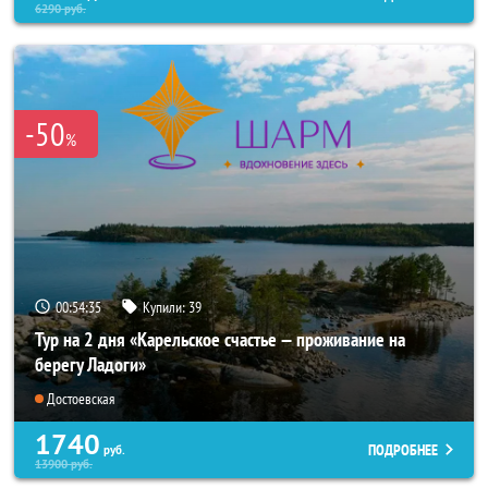
6290
руб.
-50
%
00:54:33
Купили:
39
Тур на 2 дня «Карельское счастье — проживание на
берегу Ладоги»
Достоевская
1740
ПОДРОБНЕЕ
руб.
13900
руб.