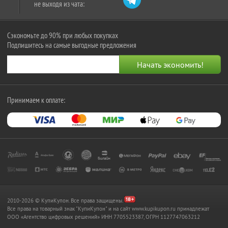
не выходя из чата:
Сэкономьте до 90% при любых покупках
Подпишитесь на самые выгодные предложения
Принимаем к оплате:
2010-2026 © КупиКупон. Все права защищены.
Все права на товарный знак "КупиКупон" и на сайт www.kupikupon.ru принадлежат
OOO «Агентство цифровых решений» ИНН 7705523387, ОГРН 1127747063212