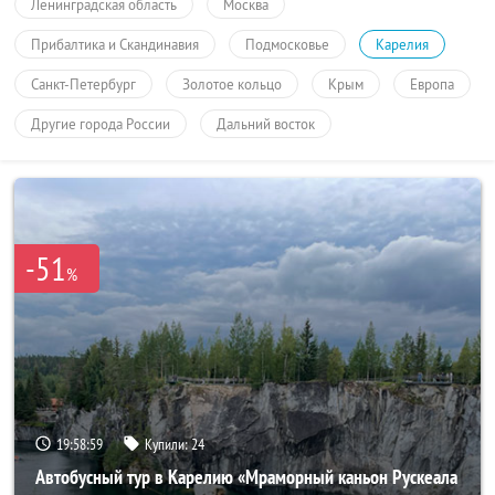
Ленинградская область
Москва
Прибалтика и Скандинавия
Подмосковье
Карелия
Санкт-Петербург
Золотое кольцо
Крым
Европа
Другие города России
Дальний восток
-51
%
19:58:59
Купили:
24
Автобусный тур в Карелию «Мраморный каньон Рускеала