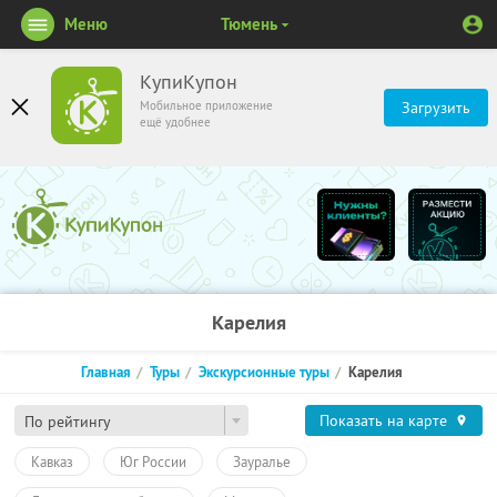
Меню
Тюмень
КупиКупон
Мобильное приложение
Загрузить
ещё удобнее
Карелия
Главная
Туры
Экскурсионные туры
Карелия
Показать на карте
По рейтингу
Кавказ
Юг России
Зауралье