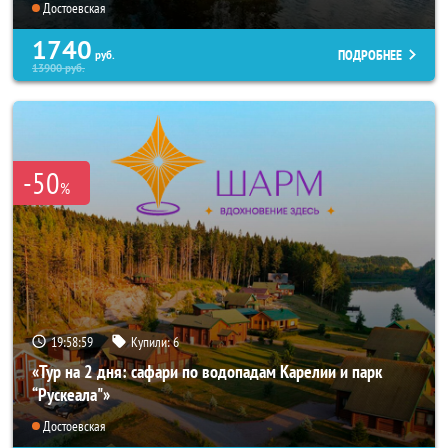
Достоевская
1740
ПОДРОБНЕЕ
руб.
13900
руб.
-50
%
19:58:59
Купили:
6
«Тур на 2 дня: сафари по водопадам Карелии и парк
“Рускеала"»
Достоевская