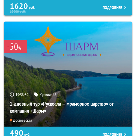
1620
ПОДРОБНЕЕ
руб.
12900
руб.
-50
%
19:58:59
Купили:
48
1-дневный тур «Рускеала — мраморное царство» от
компании «Шарм»
Достоевская
490
ПОДРОБНЕЕ
руб.