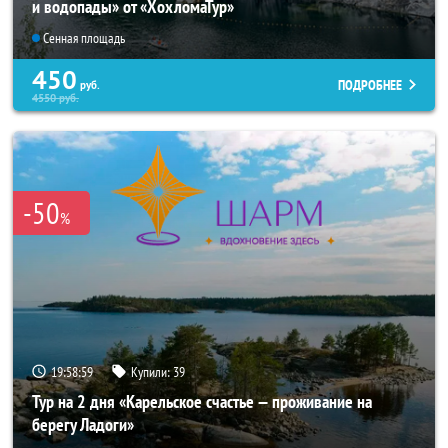
и водопады» от «ХохломаТур»
Сенная площадь
450
ПОДРОБНЕЕ
руб.
4550
руб.
-50
%
19:58:59
Купили:
39
Тур на 2 дня «Карельское счастье — проживание на
берегу Ладоги»