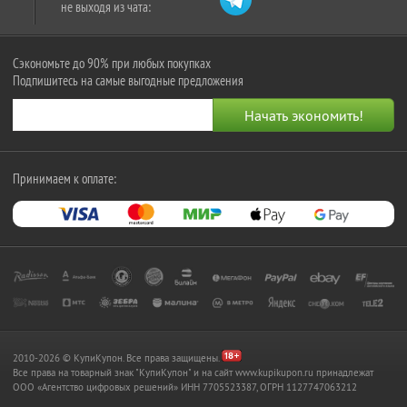
не выходя из чата:
Сэкономьте до 90% при любых покупках
Подпишитесь на самые выгодные предложения
Принимаем к оплате:
2010-2026 © КупиКупон. Все права защищены.
Все права на товарный знак "КупиКупон" и на сайт www.kupikupon.ru принадлежат
OOO «Агентство цифровых решений» ИНН 7705523387, ОГРН 1127747063212