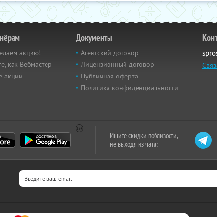
тнёрам
Документы
Кон
елаем акцию!
Агентский договор
spro
е, как Вебмастер
Лицензионный договор
Связ
е акции
Публичная оферта
Политика конфиденциальности
Ищите скидки поблизости,
не выходя из чата: