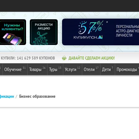
КУПИЛИ:
141 629 589
КУПОНОВ
ДАВАЙТЕ СДЕЛАЕМ АКЦИЮ!
1
31
26
13
12
17
7
Обучение
Товары
Туры
Услуги
Отели
Дети
Промокоды
фикации
Бизнес образование