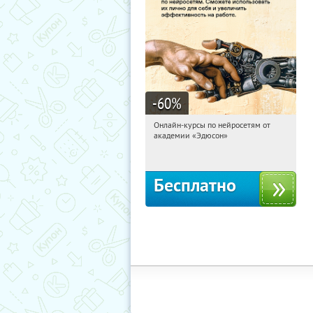
-60
%
Онлайн-курсы по нейросетям от
20:19:26
Получили:
6
академии «Эдюсон»
Москва
Бесплатно