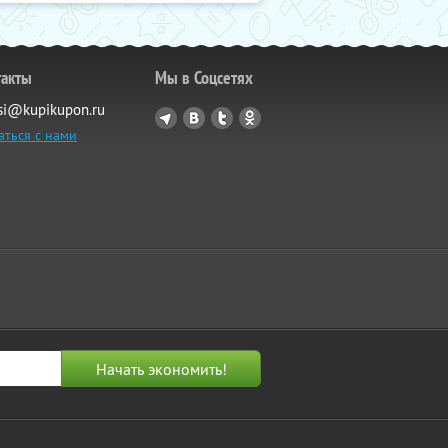
такты
Мы в Соцсетях
si@kupikupon.ru
аться с нами