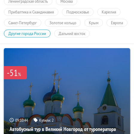
Ленинградская область
Москва
Прибалтика и Скандинавия
Подмосковье
Карелия
Санкт-Петербург
Золотое кольцо
Крым
Европа
Другие города России
Дальний восток
-51
%
09:10:44
Купили:
2
Автобусный тур в Великий Новгород от туроператора