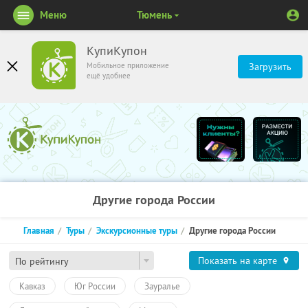
Меню
Тюмень
КупиКупон
Мобильное приложение
Загрузить
ещё удобнее
Другие города России
Главная
Туры
Экскурсионные туры
Другие города России
Показать на карте
По рейтингу
Кавказ
Юг России
Зауралье