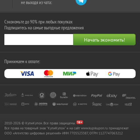
не выходя из чата:
Сэкономьте до 90% при любых покупках
Подпишитесь на самые выгодные предложения
Принимаем к оплате:
2010-2026 © КупиКупон. Все права защищены.
Все права на товарный знак "КупиКупон" и на сайт www.kupikupon.ru принадлежат
OOO «Агентство цифровых решений» ИНН 7705523387, ОГРН 1127747063212