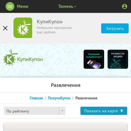
Меню
Тюмень
КупиКупон
Мобильное приложение
Загрузить
ещё удобнее
Развлечения
Главная
ПолучиКупон
Развлечения
Показать на карте
По рейтингу