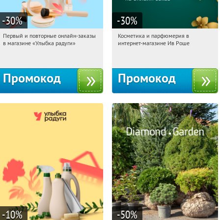
-30
%
-30
%
Первый и повторные онлайн-заказы
Косметика и парфюмерия в
18:15:29
Получили:
2
18:15:29
Получили:
2
в магазине «Улыбка радуги»
интернет-магазине Ив Роше
Россия
Россия
Промокод
Промокод
-10
%
-50
%