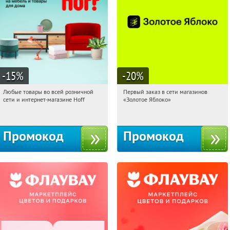
-15
%
-20
%
Любые товары во всей розничной
Первый заказ в сети магазинов
18:15:29
Получили:
83
18:15:29
Получи первым!
сети и интернет-магазине Hoff
«Золотое Яблоко»
Москва, 1-й Волоколамский проезд,
Россия
10с1
Промокод
Промокод