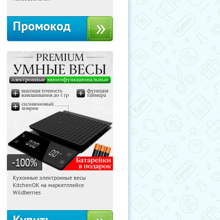
Промокод
-100
%
Кухонные электронные весы
18:15:29
Получили:
432
KitchenOK на маркетплейсе
Россия
Wildberries