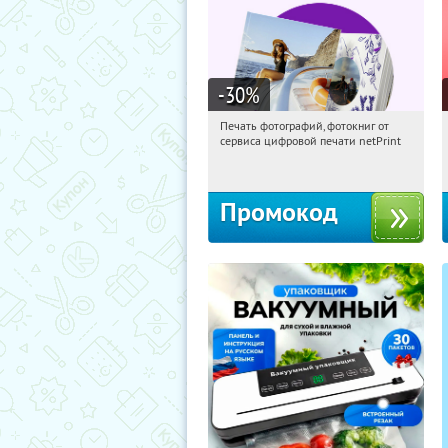
-30
%
Печать фотографий, фотокниг от
18:15:29
Получили:
4
сервиса цифровой печати netPrint
Россия
Промокод