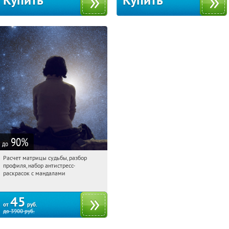
Купить
Купить
90
%
до
Расчет матрицы судьбы, разбор
18:15:29
Купили:
29
профиля, набор антистресс-
Россия
раскрасок с мандалами
45
от
руб.
до
3900
руб.