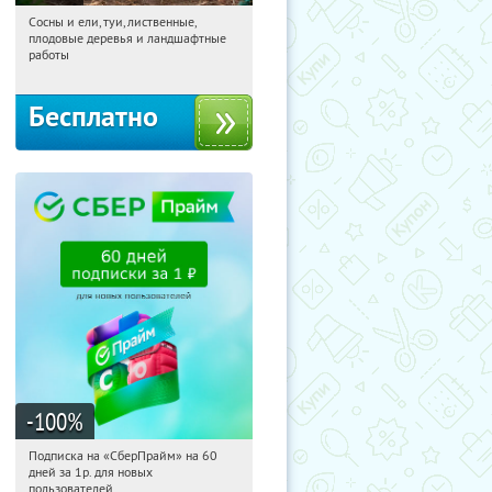
Сосны и ели, туи, лиственные,
18:15:29
Получили:
31
плодовые деревья и ландшафтные
Московская обл., г. Химки,
работы
территориальное управление
Кутузовское
Бесплатно
-100
%
Подписка на «СберПрайм» на 60
18:15:29
Получили:
10
дней за 1р. для новых
Россия
пользователей