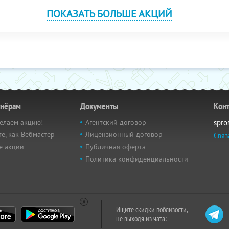
ПОКАЗАТЬ БОЛЬШЕ АКЦИЙ
тнёрам
Документы
Кон
елаем акцию!
Агентский договор
spro
е, как Вебмастер
Лицензионный договор
Связ
е акции
Публичная оферта
Политика конфиденциальности
Ищите скидки поблизости,
не выходя из чата: