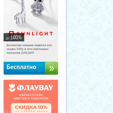
100
%
до
Бесплатная изящная подвеска или
18:15:29
Получили:
73
скидка 500р. в сети ювелирных
Россия
магазинов SUNLIGHT
Бесплатно