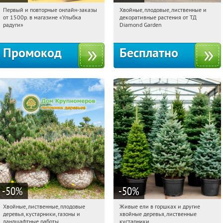
Первый и повторные онлайн-заказы
Хвойные, плодовые, лиственные и
18:15:29
Получили:
1
18:15:29
Получили:
15
от 1500р. в магазине «Улыбка
декоративные растения от ТД
Выставочная
Угрешская
Россия
радуги»
Diamond Garden
Промокод
Бесплатно
-50
%
-50
%
Хвойные, лиственные, плодовые
Живые ели в горшках и другие
18:15:29
Получили:
15
18:15:29
Получили:
53
деревья, кустарники, газоны и
хвойные деревья, лиственные
Павелецкая
Угрешская
Московская обл., г. Химки,
ландшафтные работы
кустарники