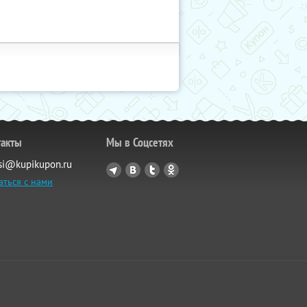
такты
Мы в Соцсетях
si@kupikupon.ru
аться с нами