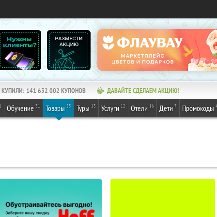
КУПИЛИ:
141 632 002
КУПОНОВ
ДАВАЙТЕ СДЕЛАЕМ АКЦИЮ!
1
31
25
13
12
16
7
Обучение
Товары
Туры
Услуги
Отели
Дети
Промокоды