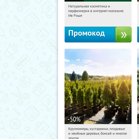
Натуральная косметика и
18:15:29
Получили:
1
парфюмерия в интернет-магазине
Россия
Ив Роше
Промокод
-50
%
Крупномеры, кустарники, плодовые
18:15:29
Получили:
28
и хвойные деревья, бонсай и многое
Москва, Рябиновая улица, 17
другое