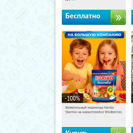
Бесплатно
-100
%
Жевательный мармелад Haribo
18:15:29
Получили:
611
Starmix на маркетплейсе Wildberries
Россия