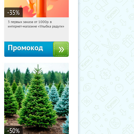
-35
%
3 первых заказа от 1000р. в
18:15:29
Получили:
12
интернет-магазине «Улыбка радуги»
Россия
Промокод
-50
%