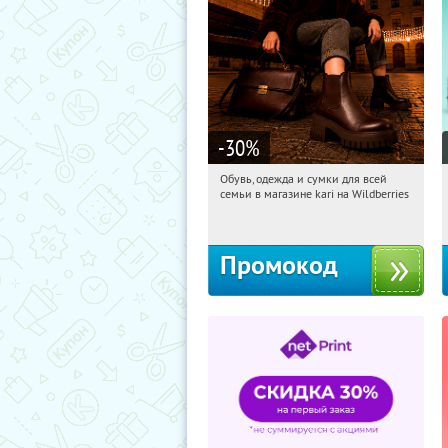
-30
%
Обувь, одежда и сумки для всей
18:15:29
Получи первым!
семьи в магазине kari на Wildberries
Россия
Промокод