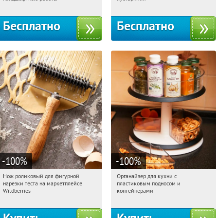
территориальное управление
Кутузовское
Бесплатно
Бесплатно
-100
%
-100
%
Нож роликовый для фигурной
Органайзер для кухни с
18:15:29
Получили:
265
18:15:29
Получили:
312
нарезки теста на маркетплейсе
пластиковым подносом и
Россия
Россия
Wildberries
контейнерами