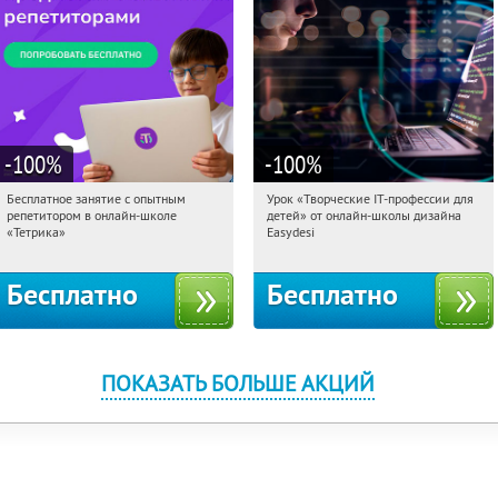
-100
%
-100
%
Бесплатное занятие с опытным
Урок «Творческие IT-профессии для
10:47:29
Получили:
2
10:47:29
Получили:
53
репетитором в онлайн-школе
детей» от онлайн-школы дизайна
Москва, Россия
Россия
«Тетрика»
Easydesi
Бесплатно
Бесплатно
ПОКАЗАТЬ БОЛЬШЕ АКЦИЙ