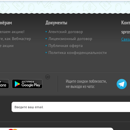
тнёрам
Документы
Кон
елаем акцию!
Агентский договор
spro
е, как Вебмастер
Лицензионный договор
Связ
е акции
Публичная оферта
Политика конфиденциальности
Ищите скидки поблизости,
не выходя из чата: