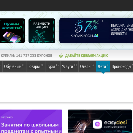
КУПИЛИ:
141 727 233
КУПОНОВ
ДАВАЙТЕ СДЕЛАЕМ АКЦИЮ!
1
31
26
13
14
17
7
Обучение
Товары
Туры
Услуги
Отели
Дети
Промокоды