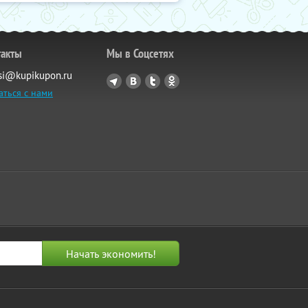
такты
Мы в Соцсетях
si@kupikupon.ru
аться с нами