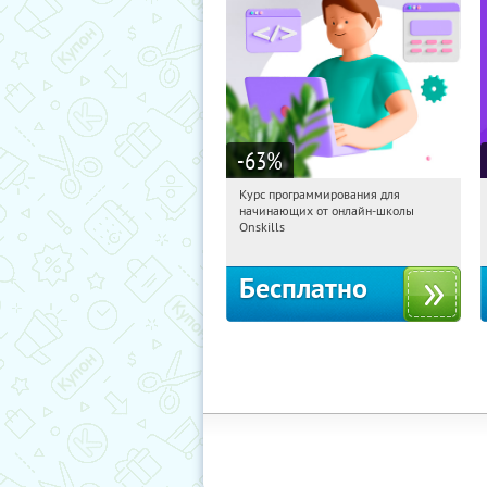
-63
%
Курс программирования для
10:47:29
Получили:
4
начинающих от онлайн-школы
Россия
Onskills
Бесплатно