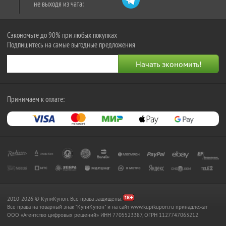
не выходя из чата:
Сэкономьте до 90% при любых покупках
Подпишитесь на самые выгодные предложения
Принимаем к оплате:
2010-2026 © КупиКупон. Все права защищены.
Все права на товарный знак "КупиКупон" и на сайт www.kupikupon.ru принадлежат
OOO «Агентство цифровых решений» ИНН 7705523387, ОГРН 1127747063212