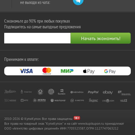
не выходя из чата:
Сэкономьте до 90% при любых покупках
Подпишитесь на самые выгодные предложения
Принимаем к оплате:
2010-2026 © КупиКупон. Все права защищены.
Все права на товарный знак "КупиКупон" и на сайт www.kupikupon.ru принадлежат
OOO «Агентство цифровых решений» ИНН 7705523387, ОГРН 1127747063212