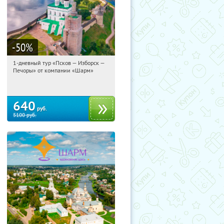
-50
%
1-дневный тур «Псков — Изборск —
13:50:04
Купили:
12
Печоры» от компании «Шарм»
Достоевская
640
руб.
5100
руб.