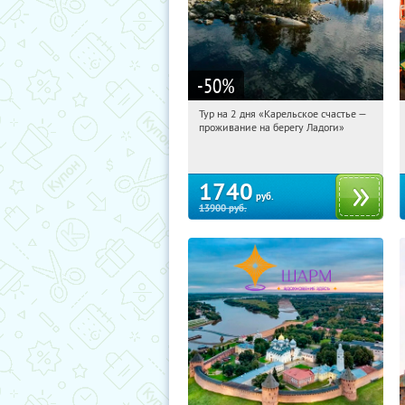
-50
%
Тур на 2 дня «Карельское счастье —
13:50:04
Купили:
39
проживание на берегу Ладоги»
Достоевская
1740
руб.
13900
руб.