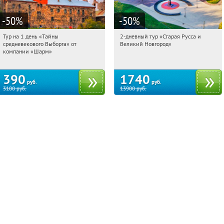
-50
%
-50
%
Тур на 1 день «Тайны
2-дневный тур «Старая Русса и
13:50:04
Купили:
58
13:50:04
Купили:
8
средневекового Выборга» от
Великий Новгород»
Достоевская
Достоевская
компании «Шарм»
390
1740
руб.
руб.
3100
руб.
13900
руб.