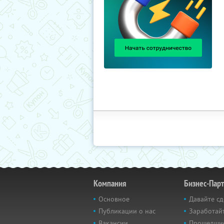
Компания
Бизнес-Пар
Основное
Давайте сд
Публикации о нас
Заработайт
Вакансии
Прошедши