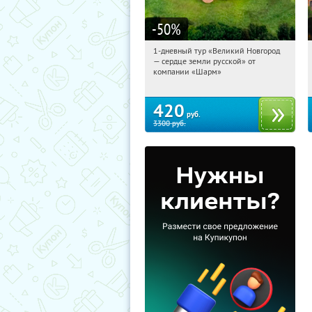
-50
%
1-дневный тур «Великий Новгород
13:50:04
Купили:
22
— сердце земли русской» от
Достоевская
компании «Шарм»
420
руб.
3300
руб.