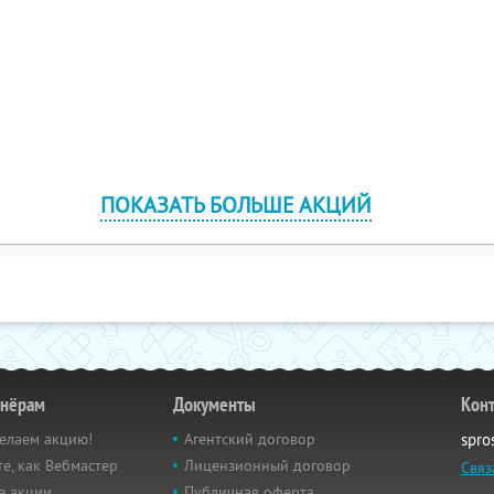
ПОКАЗАТЬ БОЛЬШЕ АКЦИЙ
тнёрам
Документы
Кон
елаем акцию!
Агентский договор
spro
е, как Вебмастер
Лицензионный договор
Связ
е акции
Публичная оферта