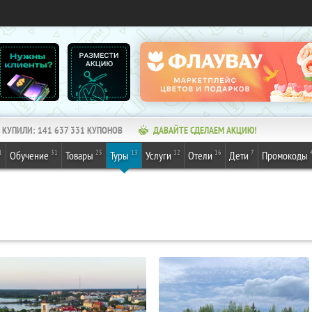
КУПИЛИ:
141 637 331
КУПОНОВ
ДАВАЙТЕ СДЕЛАЕМ АКЦИЮ!
1
31
25
13
12
16
7
Обучение
Товары
Туры
Услуги
Отели
Дети
Промокоды