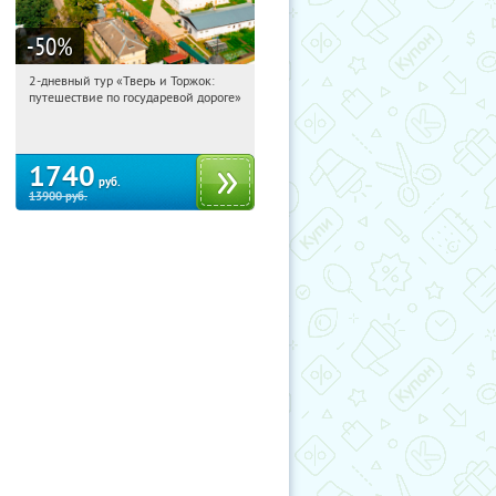
-50
%
2-дневный тур «Тверь и Торжок:
13:50:04
Купили:
30
путешествие по государевой дороге»
Достоевская
1740
руб.
13900
руб.