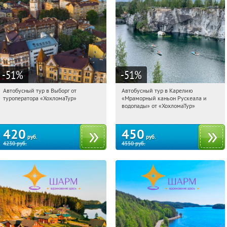
-51
%
-51
%
Автобусный тур в Выборг от
Автобусный тур в Карелию
13:50:04
Купили:
9
13:50:04
Купили:
24
туроператора «ХохломаТур»
«Мраморный каньон Рускеала и
Сенная площадь
Сенная площадь
водопады» от «ХохломаТур»
420
450
руб.
руб.
4230
руб.
4550
руб.