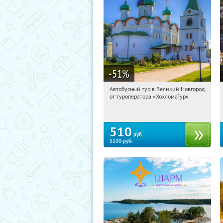
-51
%
Автобусный тур в Великий Новгород
13:50:04
Купили:
2
от туроператора «ХохломаТур»
Сенная площадь
510
руб.
5190
руб.