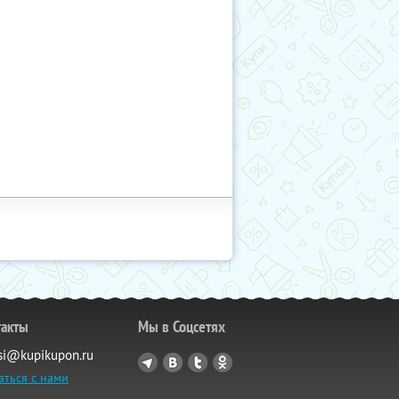
такты
Мы в Соцсетях
si@kupikupon.ru
аться с нами