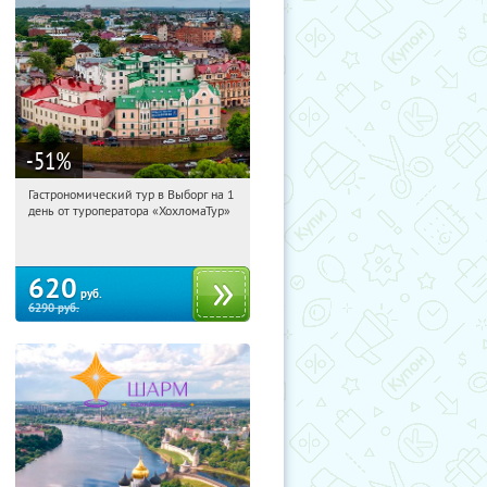
-51
%
Гастрономический тур в Выборг на 1
13:50:04
Купи первым!
день от туроператора «ХохломаТур»
Сенная площадь
620
руб.
6290
руб.