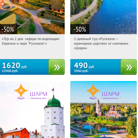
-50
%
-50
%
«Тур на 2 дня: сафари по водопадам
1-дневный тур «Рускеала —
13:50:04
Купили:
6
13:50:04
Купили:
48
Карелии и парк “Рускеала"»
мраморное царство» от компании
Достоевская
Достоевская
«Шарм»
1620
490
руб.
руб.
12900
руб.
3900
руб.