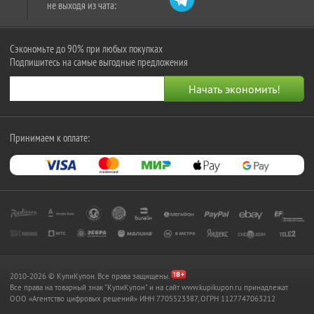
не выходя из чата:
Сэкономьте до 90% при любых покупках
Подпишитесь на самые выгодные предложения
Принимаем к оплате:
2010-2026 © КупиКупон. Все права защищены.
Все права на товарный знак "КупиКупон" и на сайт www.kupikupon.ru принадлежат
OOO «Агентство цифровых решений» ИНН 7705523387, ОГРН 1127747063212