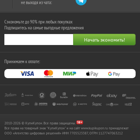
не выходя из чата:
Сэкономьте до 90% при любых покупках
Подпишитесь на самые выгодные предложения
Принимаем к оплате:
2010-2026 © КупиКупон. Все права защищены.
Все права на товарный знак "КупиКупон" и на сайт www.kupikupon.ru принадлежат
OOO «Агентство цифровых решений» ИНН 7705523387, ОГРН 1127747063212