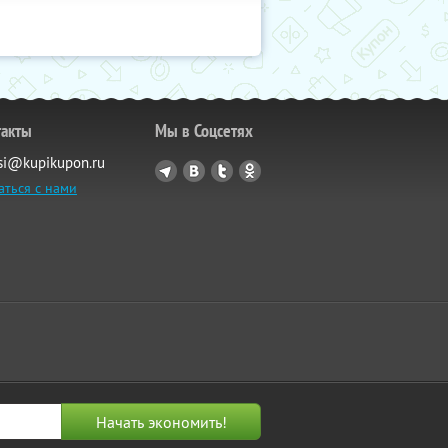
такты
Мы в Соцсетях
si@kupikupon.ru
аться с нами