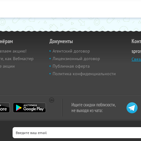
тнёрам
Документы
Кон
елаем акцию!
Агентский договор
spro
е, как Вебмастер
Лицензионный договор
Связ
е акции
Публичная оферта
Политика конфиденциальности
Ищите скидки поблизости,
не выходя из чата: