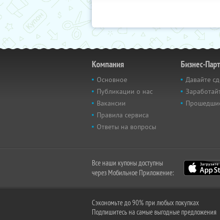
Компания
Бизнес-Пар
Основное
Давайте сд
Публикации о нас
Заработайт
Вакансии
Прошедши
Правила сервиса
Ответы на вопросы
Все наши купоны доступны
через Мобильное Приложение:
Сэкономьте до 90% при любых покупках
Подпишитесь на самые выгодные предложения