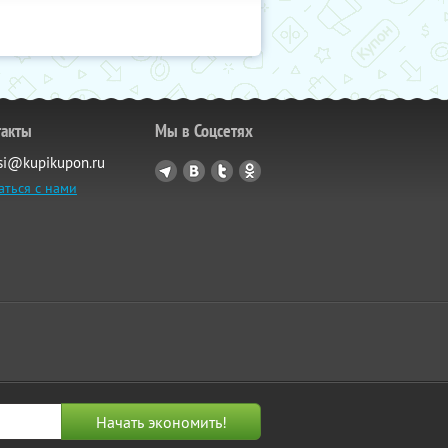
такты
Мы в Соцсетях
si@kupikupon.ru
аться с нами