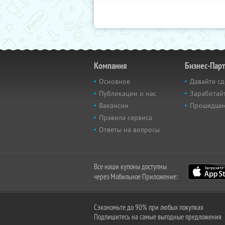
Компания
Бизнес-Пар
Основное
Давайте сд
Публикации о нас
Заработайт
Вакансии
Прошедши
Правила сервиса
Ответы на вопросы
Все наши купоны доступны
через Мобильное Приложение:
Сэкономьте до 90% при любых покупках
Подпишитесь на самые выгодные предложения