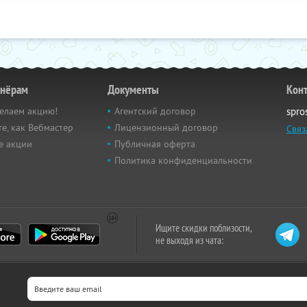
тнёрам
Документы
Кон
елаем акцию!
Агентский договор
spro
е, как Вебмастер
Лицензионный договор
Связ
е акции
Публичная оферта
Политика конфиденциальности
Ищите скидки поблизости,
не выходя из чата: