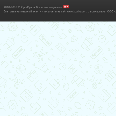
2010-2026 © КупиКупон. Все права защищены.
Все права на товарный знак "КупиКупон" и на сайт www.kupikupon.ru принадлежат OO