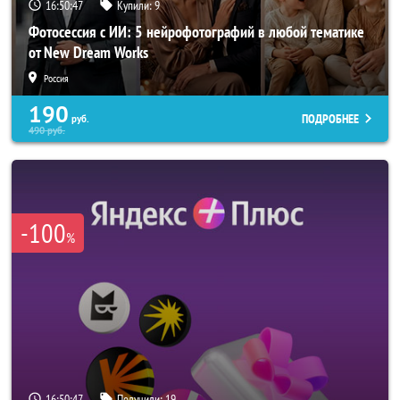
16:50:44
Купили:
9
Фотосессия с ИИ: 5 нейрофотографий в любой тематике
от New Dream Works
Россия
190
ПОДРОБНЕЕ
руб.
490
руб.
-100
%
16:50:44
Получили:
19