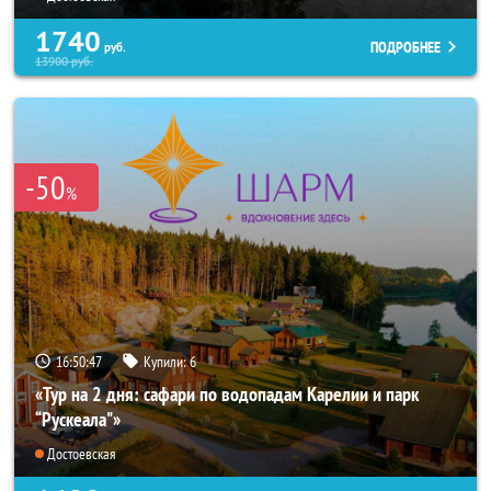
1740
ПОДРОБНЕЕ
руб.
13900
руб.
-50
%
16:50:44
Купили:
6
«Тур на 2 дня: сафари по водопадам Карелии и парк
“Рускеала"»
Достоевская