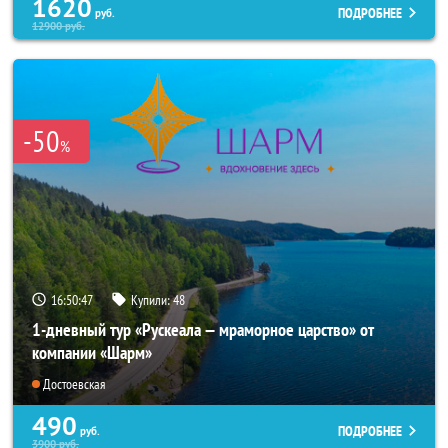
1620
ПОДРОБНЕЕ
руб.
12900
руб.
-50
%
16:50:44
Купили:
48
1-дневный тур «Рускеала — мраморное царство» от
компании «Шарм»
Достоевская
490
ПОДРОБНЕЕ
руб.
3900
руб.