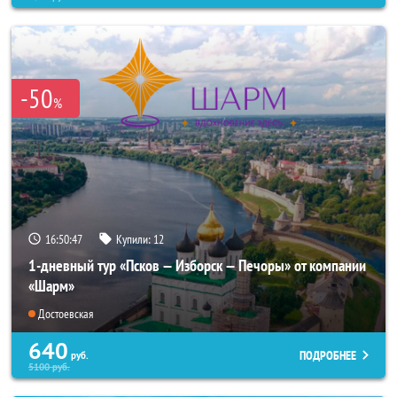
-50
%
16:50:44
Купили:
12
1-дневный тур «Псков — Изборск — Печоры» от компании
«Шарм»
Достоевская
640
ПОДРОБНЕЕ
руб.
5100
руб.