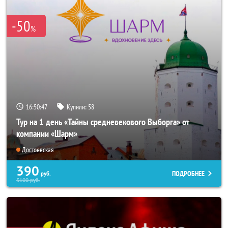
-50
%
16:50:44
Купили:
58
Тур на 1 день «Тайны средневекового Выборга» от
компании «Шарм»
Достоевская
390
ПОДРОБНЕЕ
руб.
3100
руб.