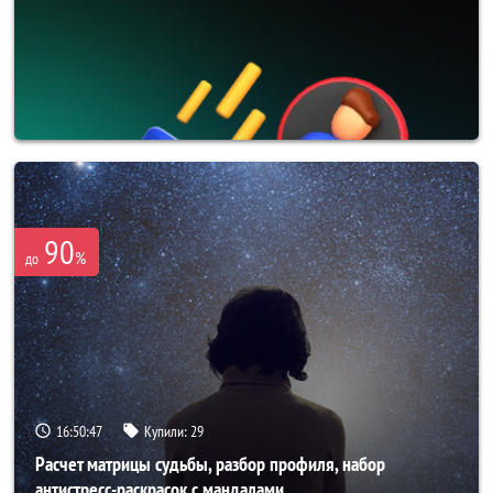
90
%
до
16:50:44
Купили:
29
Расчет матрицы судьбы, разбор профиля, набор
антистресс-раскрасок с мандалами