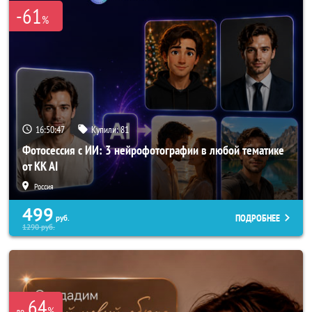
-61
%
16:50:44
Купили:
81
Фотосессия с ИИ: 3 нейрофотографии в любой тематике
от KK AI
Россия
499
ПОДРОБНЕЕ
руб.
1290
руб.
64
%
до