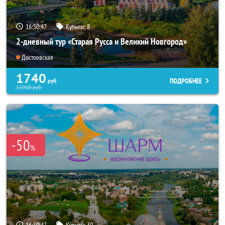
16:50:44
Купили:
8
2-дневный тур «Старая Русса и Великий Новгород»
Достоевская
1740
ПОДРОБНЕЕ
руб.
13900
руб.
-50
%
16:50:44
Купили:
30