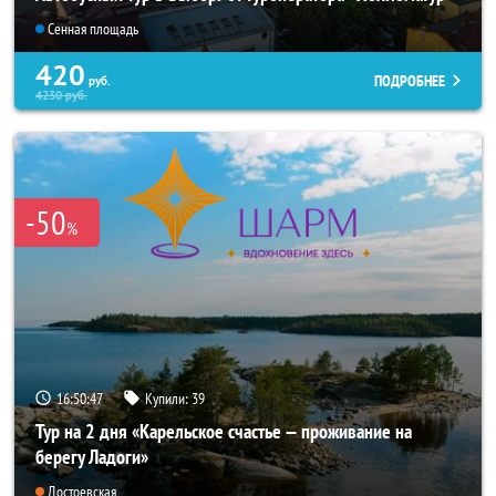
Сенная площадь
420
ПОДРОБНЕЕ
руб.
4230
руб.
-50
%
16:50:44
Купили:
39
Тур на 2 дня «Карельское счастье — проживание на
берегу Ладоги»
Достоевская