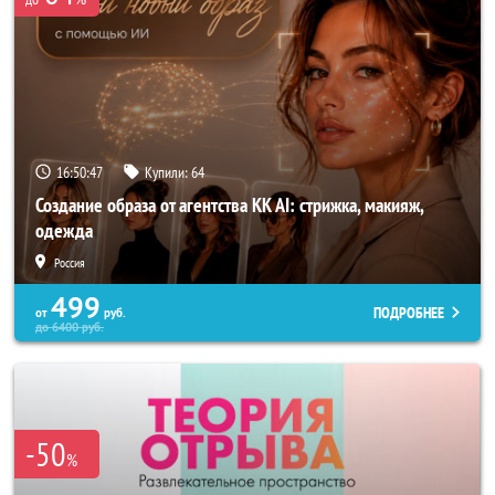
16:50:44
Купили:
64
Создание образа от агентства KK AI: стрижка, макияж,
одежда
Россия
499
ПОДРОБНЕЕ
от
руб.
до
6400
руб.
-50
%