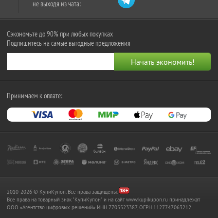
не выходя из чата:
Сэкономьте до 90% при любых покупках
Подпишитесь на самые выгодные предложения
Принимаем к оплате:
2010-2026 © КупиКупон. Все права защищены.
Все права на товарный знак "КупиКупон" и на сайт www.kupikupon.ru принадлежат
OOO «Агентство цифровых решений» ИНН 7705523387, ОГРН 1127747063212