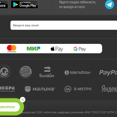
Ищите скидки поблизости,
не выходя из чата:
писаться
 www.kupikupon.ru принадлежат OOO «Агентство цифровых решений» ИНН 7705523387, ОГРН