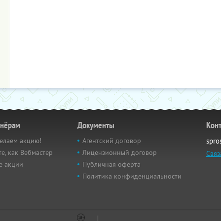
тнёрам
Документы
Кон
елаем акцию!
Агентский договор
spro
е, как Вебмастер
Лицензионный договор
Связ
е акции
Публичная оферта
Политика конфиденциальности