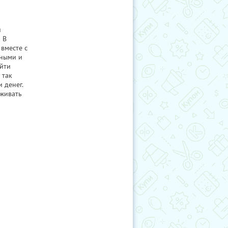
и
 В
вместе с
чными и
айти
 так
 денег.
еживать
о