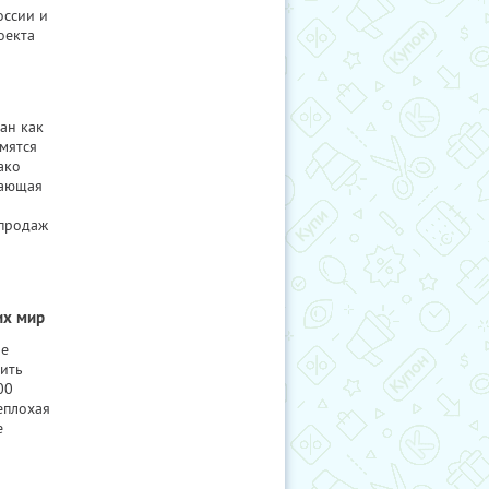
оссии и
оекта
ан как
емятся
ако
тающая
 продаж
их мир
не
пить
00
еплохая
е