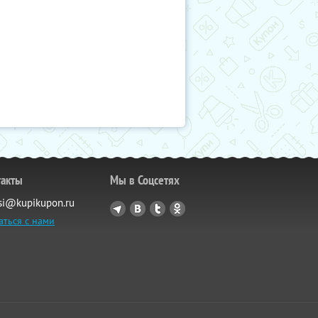
такты
Мы в Соцсетях
si@kupikupon.ru
аться с нами