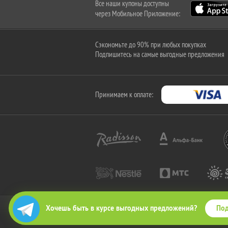
Все наши купоны доступны
через Мобильное Приложение:
Сэкономьте до 90% при любых покупках
Подпишитесь на самые выгодные предложения
Принимаем к оплате:
Под
Хочешь быть в курсе выгодных предложений?
2010-2026 © КупиКупон. Все права защищены.
Все права на товарный знак "КупиКупон" и на сайт