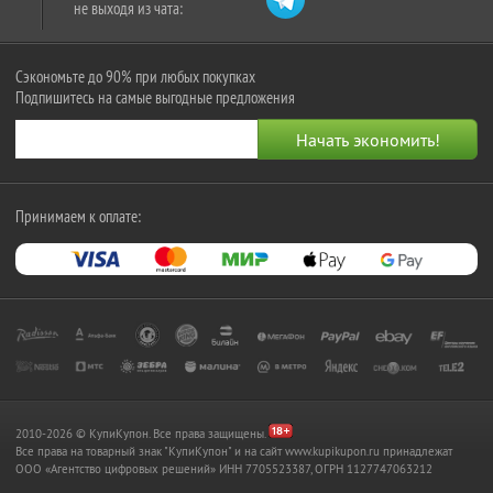
не выходя из чата:
Сэкономьте до 90% при любых покупках
Подпишитесь на самые выгодные предложения
Принимаем к оплате:
2010-2026 © КупиКупон. Все права защищены.
Все права на товарный знак "КупиКупон" и на сайт www.kupikupon.ru принадлежат
OOO «Агентство цифровых решений» ИНН 7705523387, ОГРН 1127747063212