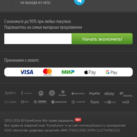
не выходя из чата:
Сэкономьте до 90% при любых покупках
Подпишитесь на самые выгодные предложения
Принимаем к оплате:
2010-2026 © КупиКупон. Все права защищены.
Все права на товарный знак "КупиКупон" и на сайт www.kupikupon.ru принадлежат
OOO «Агентство цифровых решений» ИНН 7705523387, ОГРН 1127747063212