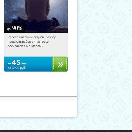
90
%
до
Расчет матрицы судьбы, разбор
15:16:10
Купили:
29
профиля, набор антистресс-
Россия
раскрасок с мандалами
45
от
руб.
до
3900
руб.