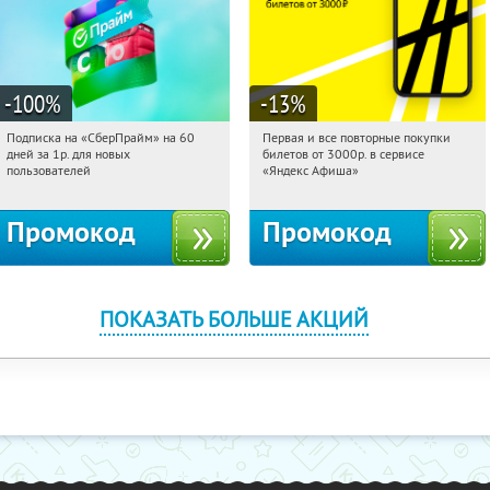
-100
%
-13
%
Подписка на «СберПрайм» на 60
Первая и все повторные покупки
15:16:10
Получили:
10
15:16:10
Получили:
71
дней за 1р. для новых
билетов от 3000р. в сервисе
Россия
Россия
пользователей
«Яндекс Афиша»
Промокод
Промокод
ПОКАЗАТЬ БОЛЬШЕ АКЦИЙ