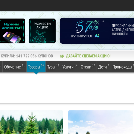
КУПИЛИ:
141 722 056
КУПОНОВ
ДАВАЙТЕ СДЕЛАЕМ АКЦИЮ!
1
31
26
13
14
17
7
Обучение
Товары
Туры
Услуги
Отели
Дети
Промокоды