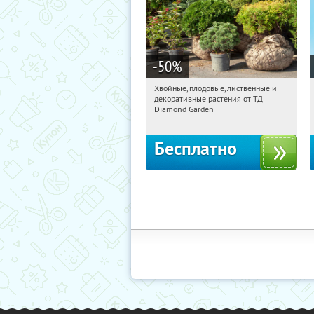
-50
%
Хвойные, плодовые, лиственные и
15:16:10
Получили:
15
декоративные растения от ТД
Выставочная
Угрешская
Diamond Garden
Бесплатно