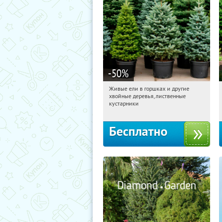
-50
%
Живые ели в горшках и другие
15:16:10
Получили:
53
хвойные деревья, лиственные
Московская обл., г. Химки,
кустарники
территориальное управление
Кутузовское
Бесплатно