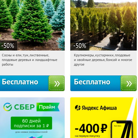
-50
%
-50
%
Сосны и ели, туи, лиственные,
Крупномеры, кустарники, плодовые
15:16:10
Получили:
31
15:16:10
Получили:
28
плодовые деревья и ландшафтные
и хвойные деревья, бонсай и многое
Московская обл., г. Химки,
Москва, Рябиновая улица, 17
работы
другое
территориальное управление
Кутузовское
Бесплатно
Бесплатно