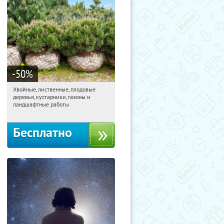
-50
%
Хвойные, лиственные, плодовые
15:16:10
Получили:
15
деревья, кустарники, газоны и
Павелецкая
Угрешская
ландшафтные работы
Бесплатно