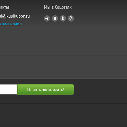
такты
Мы в Соцсетях
si@kupikupon.ru
аться с нами