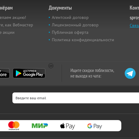
тнёрам
Документы
Кон
елаем акцию!
Агентский договор
spro
е, как Вебмастер
Лицензионный договор
Связ
е акции
Публичная оферта
Политика конфиденциальности
Ищите скидки поблизости,
не выходя из чата: