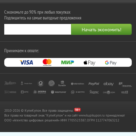
Сэкономьте до 90% при любых покупках
Подпишитесь на самые выгодные предложения
Принимаем к оплате:
2010-2026 © КупиКупон. Все права защищены.
Все права на товарный знак "КупиКупон" и на сайт www.kupikupon.ru принадлежат
OOO «Агентство цифровых решений» ИНН 7705523387, ОГРН 1127747063212