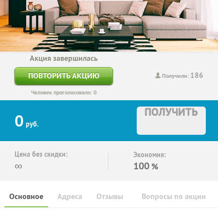
Акция завершилась
186
ПОВТОРИТЬ АКЦИЮ
Получили:
Человек проголосовало: 0
ПОЛУЧИТЬ
0
руб.
Цена без скидки:
Экономия:
∞
100
%
Основное
Адреса
Отзывы
Вопросы по акции