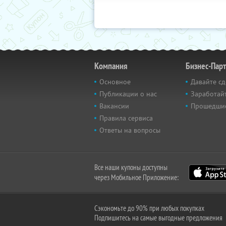
Компания
Бизнес-Пар
Основное
Давайте сд
Публикации о нас
Заработайт
Вакансии
Прошедши
Правила сервиса
Ответы на вопросы
Все наши купоны доступны
через Мобильное Приложение:
Сэкономьте до 90% при любых покупках
Подпишитесь на самые выгодные предложения