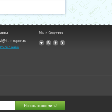
такты
Мы в Соцсетях
si@kupikupon.ru
аться с нами