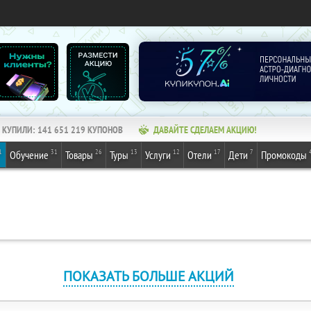
КУПИЛИ:
141 651 219
КУПОНОВ
ДАВАЙТЕ СДЕЛАЕМ АКЦИЮ!
1
31
26
13
12
17
7
Обучение
Товары
Туры
Услуги
Отели
Дети
Промокоды
ПОКАЗАТЬ БОЛЬШЕ АКЦИЙ