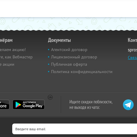
тнёрам
Документы
Кон
елаем акцию!
Агентский договор
spro
е, как Вебмастер
Лицензионный договор
Связ
е акции
Публичная оферта
Политика конфиденциальности
Ищите скидки поблизости,
не выходя из чата: