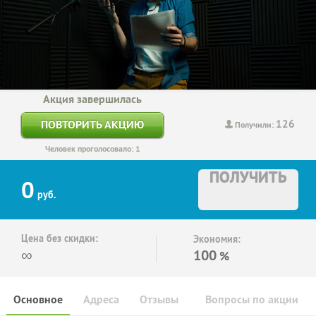
Акция завершилась
126
ПОВТОРИТЬ АКЦИЮ
Получили:
Человек проголосовало: 1
ПОЛУЧИТЬ
0
руб.
Цена без скидки:
Экономия:
∞
100
%
Основное
Адреса
Отзывы
Вопросы по акции