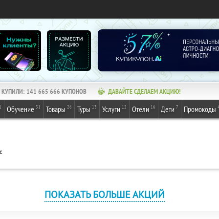
КУПИЛИ:
141 665 666
КУПОНОВ
ДАВАЙТЕ СДЕЛАЕМ АКЦИЮ!
1
31
26
13
12
16
7
Обучение
Товары
Туры
Услуги
Отели
Дети
Промокоды
с
ПОКАЗАТЬ БОЛЬШЕ АКЦИЙ