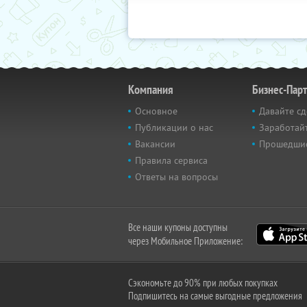
Компания
Бизнес-Пар
Основное
Давайте сд
Публикации о нас
Заработайт
Вакансии
Прошедши
Правила сервиса
Ответы на вопросы
Все наши купоны доступны
через Мобильное Приложение:
Сэкономьте до 90% при любых покупках
Подпишитесь на самые выгодные предложения