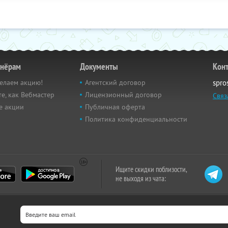
тнёрам
Документы
Кон
елаем акцию!
Агентский договор
spro
е, как Вебмастер
Лицензионный договор
Связ
е акции
Публичная оферта
Политика конфиденциальности
Ищите скидки поблизости,
не выходя из чата: