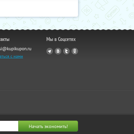
такты
Мы в Соцсетях
si@kupikupon.ru
аться с нами