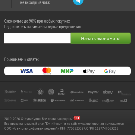
не выходя из чата:
Сэкономьте до 90% при любых покупках
Подпишитесь на самые выгодные предложения
Принимаем к оплате:
2010-2026 © КупиКупон. Все права защищены.
Все права на товарный знак "КупиКупон" и на сайт www.kupikupon.ru принадлежат
OOO «Агентство цифровых решений» ИНН 7705523387, ОГРН 1127747063212