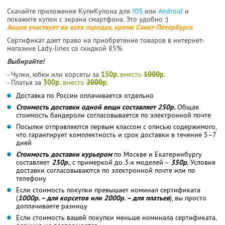
Скачайте приложение КупиКупона для
IOS
или
Android
и
покажите купон с экрана смартфона. Это удобно :)
Акция участвует во всех городах, кроме Санкт-Петербурга
Сертификат дает право на приобретение товаров в интернет-
магазине Lady-lines со скидкой 85%
Выбирайте!
- Чулки, юбки или корсеты за
150р.
вместо
1000
р
.
- Платья за
300р.
вместо
2000
р.
Доставка по России оплачивается отдельно
Стоимость доставки одной вещи составляет 250р.
Общая
стоимость бандероли согласовывается по электронной почте
Посылки отправляются первым классом с описью содержимого,
что гарантирует комплектность и срок доставки в течение 5–7
дней
Стоимость доставки курьером
по Москве и Екатеринбургу
составляет
250р.
, с примеркой до 3-х моделей –
350р.
Условия
доставки согласовываются по электронной почте или по
телефону
Если стоимость покупки превышает номинал сертификата
(
1000р. – для корсетов или 2000р. – для платьев
), вы просто
доплачиваете разницу
Если стоимость вашей покупки меньше номинала сертификата,