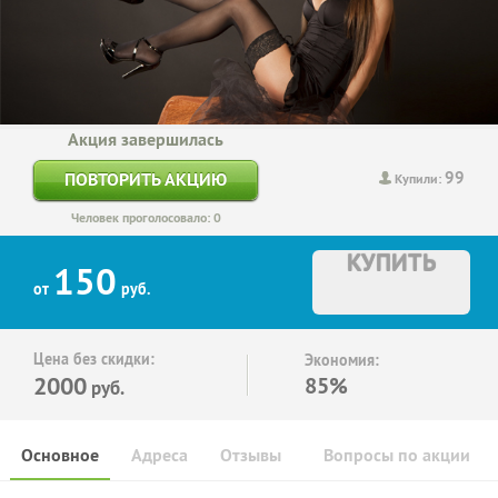
Акция завершилась
99
ПОВТОРИТЬ АКЦИЮ
Купили:
Человек проголосовало: 0
КУПИТЬ
150
от
руб.
Цена без скидки:
Экономия:
2000
85%
руб.
Основное
Адреса
Отзывы
Вопросы по акции