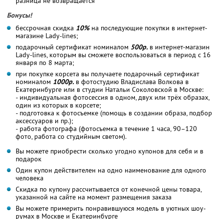
разница не возвращается
Бонусы!
бессрочная скидка
10%
на последующие покупки в интернет-
магазине Lady-lines;
подарочный сертификат номиналом
500р.
в интернет-магазин
Lady-lines, которым вы сможете воспользоваться в период с 16
января по 8 марта;
при покупке корсета вы получаете подарочный сертификат
номиналом
1000р.
в фотостудию Владислава Волкова в
Екатеринбурге или в студии Натальи Соколовской в Москве:
- индивидуальная фотосессия в одном, двух или трёх образах,
один из которых в корсете;
- подготовка к фотосъемке (помощь в создании образа, подбор
аксессуаров и пр.);
- работа фотографа (фотосъемка в течение 1 часа, 90–120
фото, работа со студийным светом).
Вы можете приобрести сколько угодно купонов для себя и в
подарок
Один купон действителен на одно наименование для одного
человека
Скидка по купону рассчитывается от конечной цены товара,
указанной на сайте на момент размещения заказа
Вы можете примерить понравившуюся модель в уютных шоу-
румах в Москве и Екатеринбурге