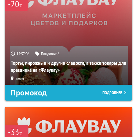
-20
%
12:57:05
Получили:
6
Торты, пирожные и другие сладости, а также товары для
праздника на «Флаувау»
Россия
Промокод
ПОДРОБНЕЕ
-33
%