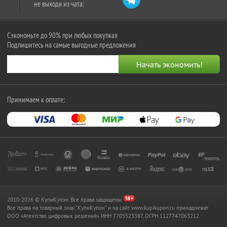
не выходя из чата:
Сэкономьте до 90% при любых покупках
Подпишитесь на самые выгодные предложения
Принимаем к оплате:
2010-2026 © КупиКупон. Все права защищены.
Все права на товарный знак "КупиКупон" и на сайт www.kupikupon.ru принадлежат
OOO «Агентство цифровых решений» ИНН 7705523387, ОГРН 1127747063212