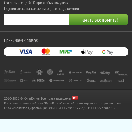
Сэкономьте до 90% при любых покупках
Подпишитесь на самые выгодные предложения
Принимаем к оплате:
2010-2026 © КупиКупон. Все права защищены.
Все права на товарный знак "КупиКупон" и на сайт www.kupikupon.ru принадлежат
OOO «Агентство цифровых решений» ИНН 7705523387, ОГРН 1127747063212