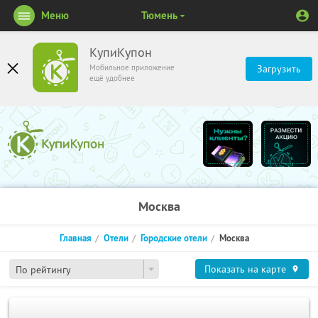
Меню
Тюмень
КупиКупон
Мобильное приложение
Загрузить
ещё удобнее
Москва
Главная
Отели
Городские отели
Москва
Показать на карте
По рейтингу