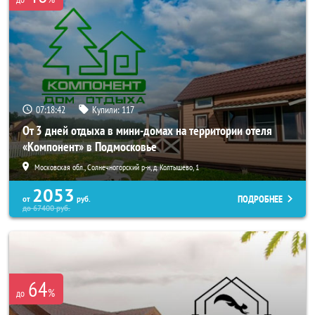
07:18:41
Купили:
117
От 3 дней отдыха в мини-домах на территории отеля
«Компонент» в Подмосковье
Московская обл., Солнечногорский р-н, д. Колтышево, 1
2053
ПОДРОБНЕЕ
от
руб.
до
67400
руб.
64
%
до