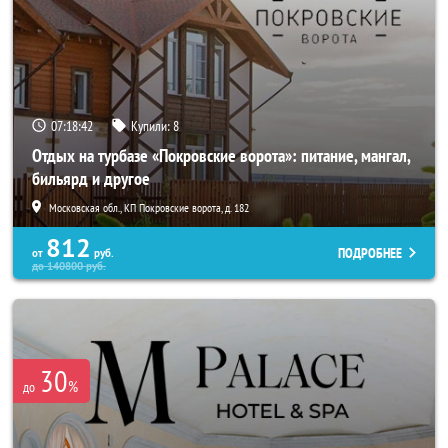
07:18:41
Купили:
8
Отдых на турбазе «Покровские ворота»: питание, мангал,
бильярд и другое
Московская обл., КП Покровские ворота, д. 182
812
ПОДРОБНЕЕ
от
руб.
до
140800
руб.
30
%
до