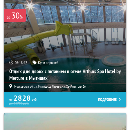
30
%
до
07:18:41
Купи первым!
Отдых для двоих с питанием в отеле Arthurs Spa Hotel by
Mercure в Мытищах
Московская обл., г. Мытищи, д. Ларево, ул. Хвойная, стр. 26
2828
ПОДРОБНЕЕ
от
руб.
до
65700
руб.