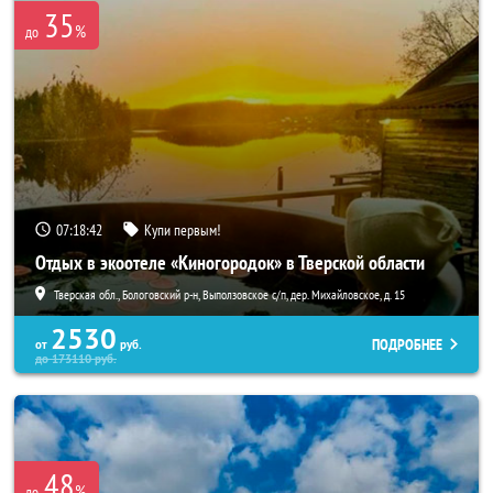
35
%
до
07:18:41
Купи первым!
Отдых в экоотеле «Киногородок» в Тверской области
Тверская обл., Бологовский р-н, Выползовское с/п, дер. Михайловское, д. 15
2530
ПОДРОБНЕЕ
от
руб.
до
173110
руб.
48
%
до