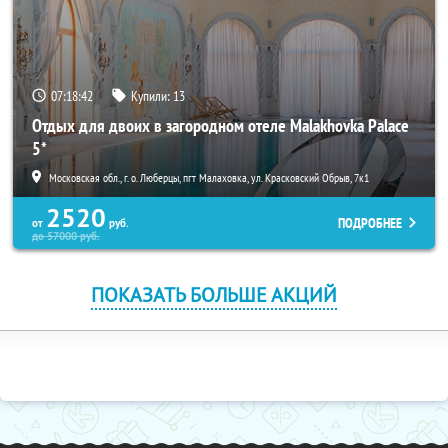
07:18:41
Купили:
13
Отдых для двоих в загородном отеле Malakhovka Palace
5*
Московская обл., г. о. Люберцы, пгт Малаховка, ул. Красковский Обрыв, 7к1
2520
ПОДРОБНЕЕ
от
руб.
до
57000
руб.
ПОКАЗАТЬ БОЛЬШЕ АКЦИЙ