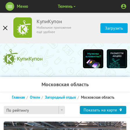
Меню
Тюмень
КупиКупон
Мобильное приложение
Загрузить
ещё удобнее
Московская область
Главная
Отели
Загородный отдых
Московская область
Показать на карте
По рейтингу