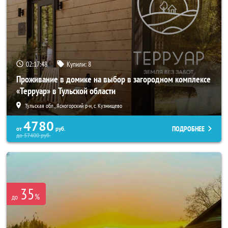
02:17:46
Купили:
8
Проживание в домике на выбор в загородном комплексе
«Терруар» в Тульской области
Тульская обл., Ясногорский р-н, с. Кузмищево
4780
ПОДРОБНЕЕ
от
руб.
до
57400
руб.
35
%
до