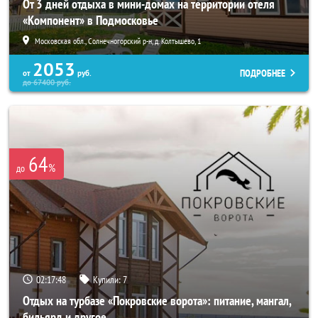
От 3 дней отдыха в мини-домах на территории отеля
«Компонент» в Подмосковье
Московская обл., Солнечногорский р-н, д. Колтышево, 1
2053
ПОДРОБНЕЕ
от
руб.
до
67400
руб.
64
%
до
02:17:46
Купили:
7
Отдых на турбазе «Покровские ворота»: питание, мангал,
бильярд и другое