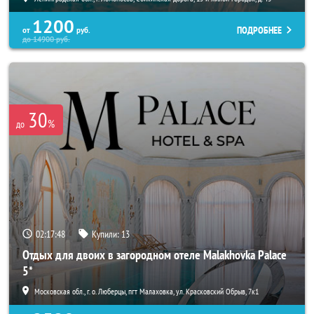
1200
ПОДРОБНЕЕ
от
руб.
до
14900
руб.
30
%
до
02:17:46
Купили:
13
Отдых для двоих в загородном отеле Malakhovka Palace
5*
Московская обл., г. о. Люберцы, пгт Малаховка, ул. Красковский Обрыв, 7к1