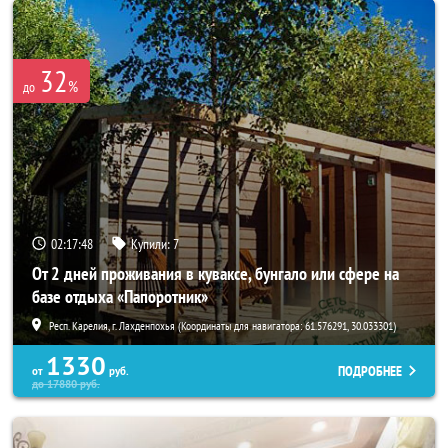
32
%
до
02:17:46
Купили:
7
От 2 дней проживания в куваксе, бунгало или сфере на
базе отдыха «Папоротник»
Респ. Карелия, г. Лахденпохья (Координаты для навигатора: 61.576291, 30.033301)
1330
ПОДРОБНЕЕ
от
руб.
до
17880
руб.