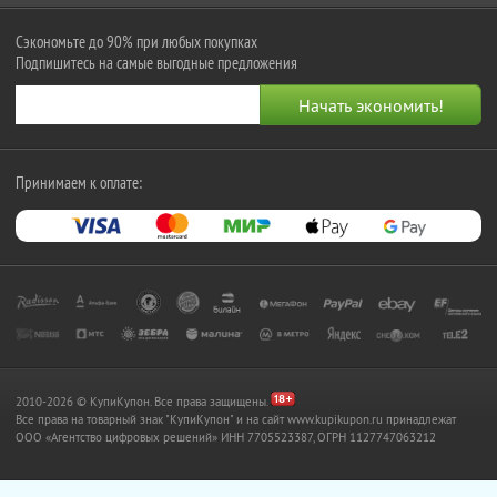
Сэкономьте до 90% при любых покупках
Подпишитесь на самые выгодные предложения
Принимаем к оплате:
2010-2026 © КупиКупон. Все права защищены.
Все права на товарный знак "КупиКупон" и на сайт www.kupikupon.ru принадлежат
OOO «Агентство цифровых решений» ИНН 7705523387, ОГРН 1127747063212