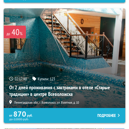
40
%
до
02:17:46
Купили:
123
От 2 дней проживания с завтраками в отеле «Старые
традиции» в центре Всеволожска
Ленинградская обл., г. Всеволожск, ул. Взлетная, д. 10
870
ПОДРОБНЕЕ
от
руб.
до
22800
руб.