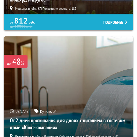
Московская обл., КП Покровские ворота, д. 182
812
ПОДРОБНЕЕ
от
руб.
до
140800
руб.
48
%
до
02:17:46
Купили:
34
От 2 дней проживания для двоих с питанием в гостевом
доме «Кают-компания»
Ленинградская обл., г. Ломоносов, Сойкинская дорога, 15-й жилой городок, д. 43