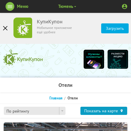
Меню
Тюмень
КупиКупон
Мобильное приложение
Загрузить
ещё удобнее
Отели
Главная
Отели
Показать на карте
По рейтингу