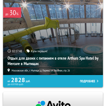
30
%
до
02:17:46
Купи первым!
Отдых для двоих с питанием в отеле Arthurs Spa Hotel by
Mercure в Мытищах
Московская обл., г. Мытищи, д. Ларево, ул. Хвойная, стр. 26
2828
ПОДРОБНЕЕ
от
руб.
до
65700
руб.