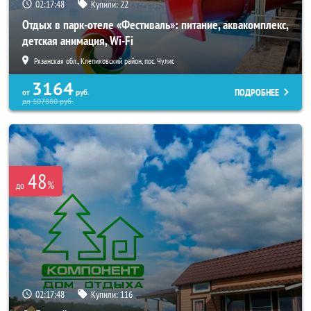
02:17:46
Купили:
22
Отдых в парк-отеле «Фестиваль»: питание, аквакомплекс,
детская анимация, Wi-Fi
Рязанская обл., Клепиковский район, пос. Чулис
3164
ПОДРОБНЕЕ
от
руб.
до
107880
руб.
48
%
до
02:17:46
Купили:
116