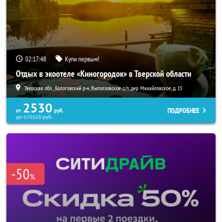
02:17:46
Купи первым!
Отдых в экоотеле «Киногородок» в Тверской области
Тверская обл., Бологовский р-н, Выползовское с/п, дер. Михайловское, д. 15
2530
ПОДРОБНЕЕ
от
руб.
до
173110
руб.
-50
%