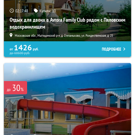
02:17:46
Купили:
10
Отдых для двоих в Avrora Family Club рядом с Пяловским
водохранилищем
Московская обл., Мытищинский р-н, д. Степаньково, ул. Рождественская, д. 25
1426
ПОДРОБНЕЕ
от
руб.
до
60600
руб.
30
%
до