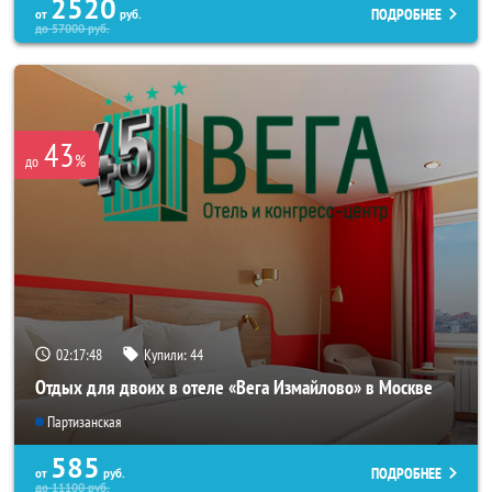
2520
ПОДРОБНЕЕ
от
руб.
до
57000
руб.
43
%
до
02:17:46
Купили:
44
Отдых для двоих в отеле «Вега Измайлово» в Москве
Партизанская
585
ПОДРОБНЕЕ
от
руб.
до
11100
руб.