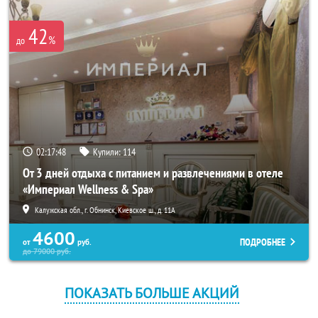
42
%
до
02:17:46
Купили:
114
От 3 дней отдыха с питанием и развлечениями в отеле
«Империал Wellness & Spa»
Калужская обл., г. Обнинск, Киевское ш., д. 11А
4600
ПОДРОБНЕЕ
от
руб.
до
79000
руб.
ПОКАЗАТЬ БОЛЬШЕ АКЦИЙ