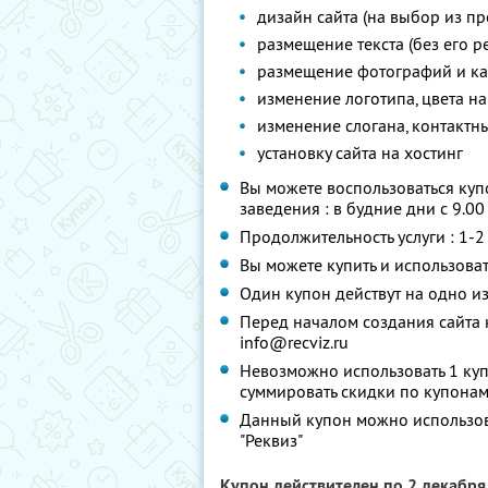
дизайн сайта (на выбор из пр
размещение текста (без его р
размещение фотографий и ка
изменение логотипа, цвета на
изменение слогана, контактн
установку сайта на хостинг
Вы можете воспользоваться куп
заведения : в будние дни с 9.00
Продолжительность услуги : 1-2
Вы можете купить и использоват
Один купон действут на одно и
Перед началом создания сайта 
info@recviz.ru
Невозможно использовать 1 куп
суммировать скидки по купонам
Данный купон можно использова
"Реквиз"
Купон действителен по 2 декабр