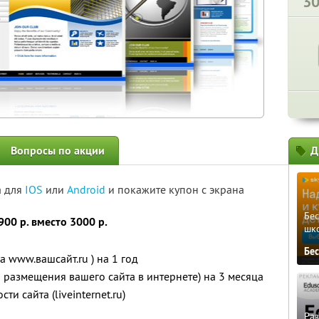
3
Вопросы по акции
Д
а для
IOS
или
Android
и покажите купон с экрана
Бе
900 р. вместо 3000 р.
шк
Бе
а www.вашсайт.ru ) на 1 год
я размещения вашего сайта в интернете) на 3 месяца
и сайта (liveinternet.ru)
Ра