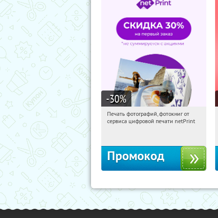
-30
%
Печать фотографий, фотокниг от
04:19:38
Получили:
4
сервиса цифровой печати netPrint
Россия
Промокод