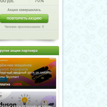
000
70%
руб.
Акция завершилась
ПОВТОРИТЬ АКЦИЮ
Человек проголосовало: 0
ругие акции партнера
сплатный вводный урок от онлайн-
олы Skysmart
сплатно
-100%
зличные курсы от онлайн-академии