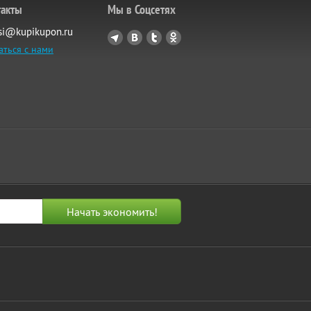
такты
Мы в Соцсетях
si@kupikupon.ru
аться с нами