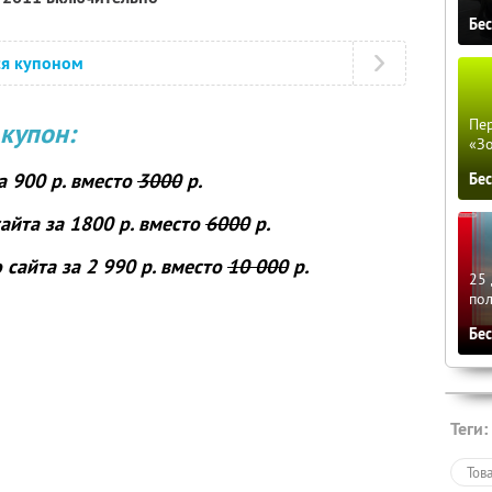
Бе
ся купоном
Пер
купон:
«З
а 900 р. вместо
3000
р.
Бе
сайта
за 1800 р. вместо
6000
р.
о сайта
за 2 990 р. вместо
10 000
р.
25 
по
Бе
Теги:
Тов