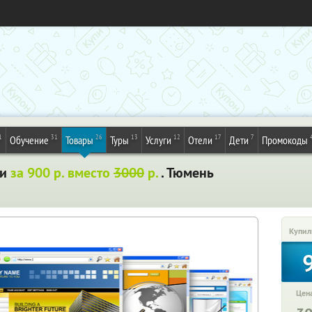
1
31
26
13
12
17
7
Обучение
Товары
Туры
Услуги
Отели
Дети
Промокоды
ки
за 900 р. вместо
3000
р.
. Тюмень
Купил
Цена