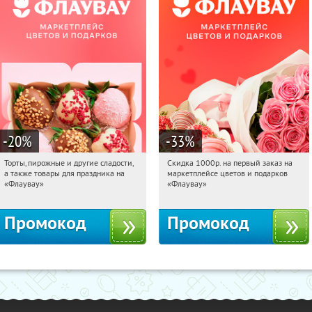
-20
%
-33
%
Торты, пирожные и другие сладости,
Скидка 1000р. на первый заказ на
04:19:38
Получили:
6
04:19:38
Получили:
18
а также товары для праздника на
маркетплейсе цветов и подарков
Россия
Россия
«Флаувау»
«Флаувау»
Промокод
Промокод