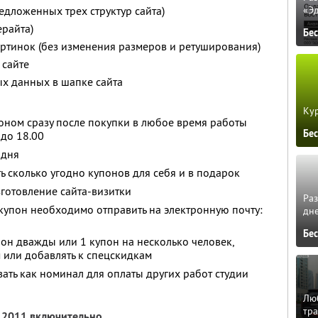
едложенных трех структур сайта)
«Э
ерайта)
Бе
ртинок (без изменения размеров и ретуширования)
 сайте
ых данных в шапке сайта
Кур
оном сразу после покупки в любое время работы
Бе
 до 18.00
 дня
ь сколько угодно купонов для себя и в подарок
зготовление сайта-визитки
Ра
купон необходимо отправить на электронную почту:
дне
Бе
он дважды или 1 купон на несколько человек,
 или добавлять к спецскидкам
ть как номинал для оплаты других работ студии
Люб
тра
я 2011 включительно