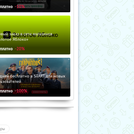
сплатно
-10%
вый заказ в сети магазинов
олотое Яблоко»
сплатно
-20%
дней бесплатно в START для новых
льзователей
сплатно
-100%
ары