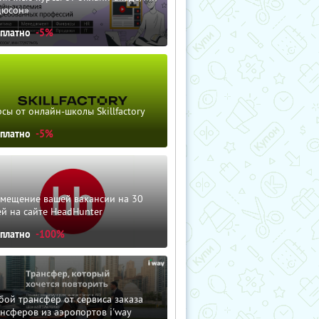
дюсон»
сплатно
-5%
сы от онлайн-школы Skillfactory
сплатно
-5%
змещение вашей вакансии на 30
й на сайте HeadHunter
сплатно
-100%
ой трансфер от сервиса заказа
нсферов из аэропортов i'way