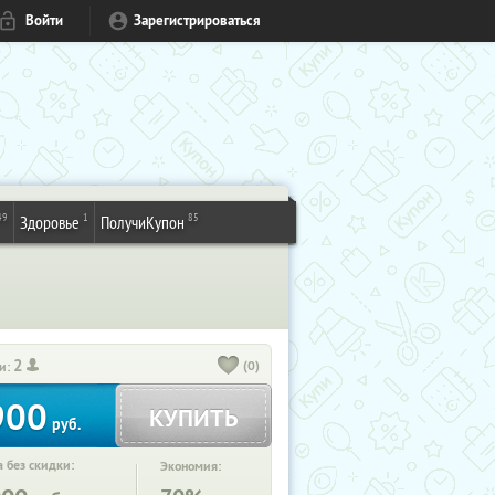
Войти
Зарегистрироваться
49
1
85
Здоровье
ПолучиКупон
2
(0)
и:
900
КУПИТЬ
руб.
 без скидки:
Экономия: