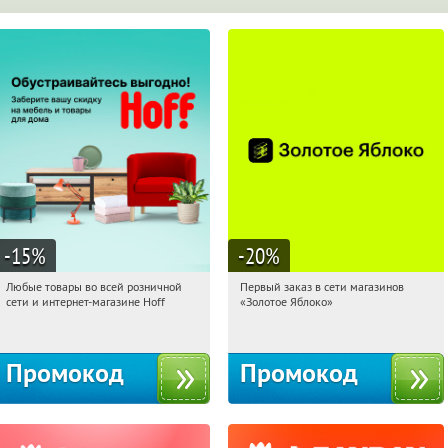
-15
%
-20
%
Любые товары во всей розничной
Первый заказ в сети магазинов
04:19:38
Получили:
83
04:19:38
Получи первым!
сети и интернет-магазине Hoff
«Золотое Яблоко»
Москва, 1-й Волоколамский проезд,
Россия
10с1
Промокод
Промокод