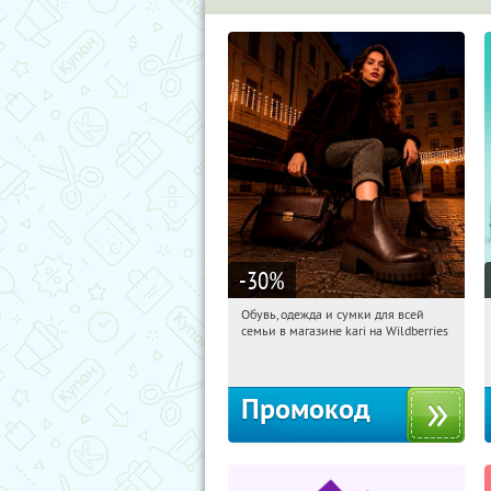
-30
%
Обувь, одежда и сумки для всей
04:19:38
Получили:
31
семьи в магазине kari на Wildberries
Россия
Промокод