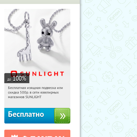
100
%
до
Бесплатная изящная подвеска или
04:19:38
Получили:
74
скидка 500р. в сети ювелирных
Россия
магазинов SUNLIGHT
Бесплатно