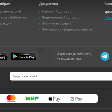
тнёрам
Документы
Кон
елаем акцию!
Агентский договор
spro
е, как Вебмастер
Лицензионный договор
Связ
е акции
Публичная оферта
Политика конфиденциальности
Ищите скидки поблизости,
не выходя из чата: