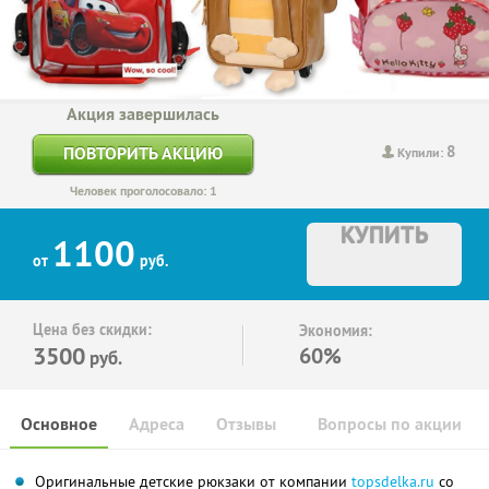
Акция завершилась
8
ПОВТОРИТЬ АКЦИЮ
Купили:
Человек проголосовало: 1
КУПИТЬ
1100
от
руб.
Цена без скидки:
Экономия:
3500
60%
руб.
Основное
Адреса
Отзывы
Вопросы по акции
Оригинальные детские рюкзаки от компании
topsdelka.ru
со