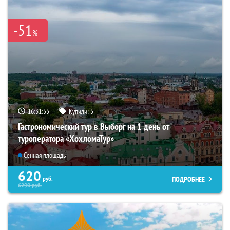
-51
%
16:31:54
Купили:
5
Гастрономический тур в Выборг на 1 день от
туроператора «ХохломаТур»
Сенная площадь
620
ПОДРОБНЕЕ
руб.
6290
руб.