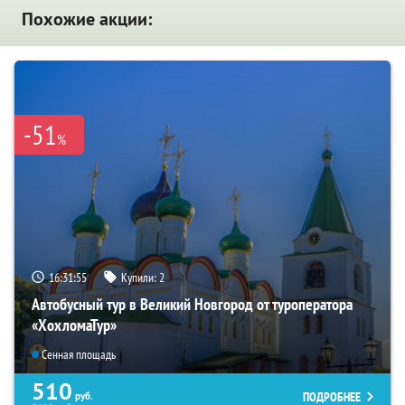
Похожие акции:
-51
%
16:31:54
Купили:
2
Автобусный тур в Великий Новгород от туроператора
«ХохломаТур»
Сенная площадь
510
ПОДРОБНЕЕ
руб.