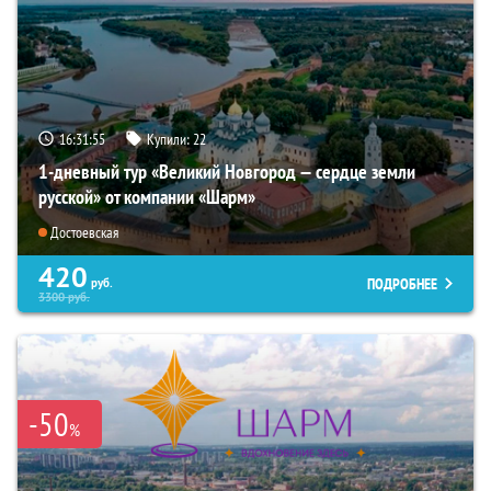
16:31:54
Купили:
22
1-дневный тур «Великий Новгород — сердце земли
русской» от компании «Шарм»
Достоевская
420
ПОДРОБНЕЕ
руб.
3300
руб.
-50
%