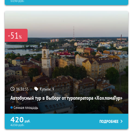
5190
руб.
-51
%
16:31:54
Купили:
9
Автобусный тур в Выборг от туроператора «ХохломаТур»
Сенная площадь
420
ПОДРОБНЕЕ
руб.
4230
руб.