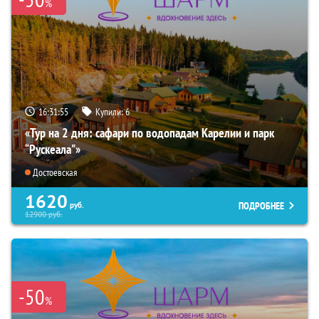
%
16:31:54
Купили:
6
«Тур на 2 дня: сафари по водопадам Карелии и парк
“Рускеала"»
Достоевская
1620
ПОДРОБНЕЕ
руб.
12900
руб.
-50
%