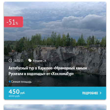
-51
%
16:31:54
Купили:
24
Автобусный тур в Карелию «Мраморный каньон
Рускеала и водопады» от «ХохломаТур»
Сенная площадь
450
ПОДРОБНЕЕ
руб.
4550
руб.