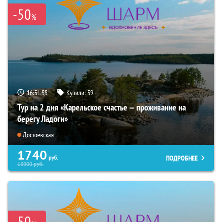
-50
%
16:31:54
Купили:
39
Тур на 2 дня «Карельское счастье — проживание на
берегу Ладоги»
Достоевская
1740
ПОДРОБНЕЕ
руб.
13900
руб.
-50