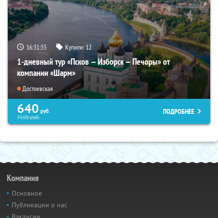
16:31:54
Купили:
12
1-дневный тур «Псков — Изборск — Печоры» от
компании «Шарм»
Достоевская
640
ПОДРОБНЕЕ
руб.
5100
руб.
Компания
Основное
Публикации о нас
Вакансии