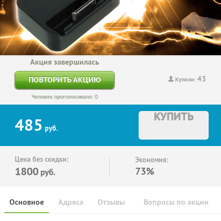
Акция завершилась
43
ПОВТОРИТЬ АКЦИЮ
Купили:
Человек проголосовало: 0
КУПИТЬ
485
руб.
Цена без скидки:
Экономия:
1800
73%
руб.
Основное
Адреса
Отзывы
Вопросы по акции