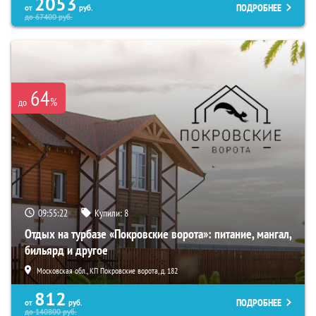
2053
ПОДРОБНЕЕ
от
руб.
до
67400
руб.
64
%
до
09:55:21
Купили:
8
Отдых на турбазе «Покровские ворота»: питание, мангал,
бильярд и другое
Московская обл., КП Покровские ворота, д. 182
812
ПОДРОБНЕЕ
от
руб.
до
140800
руб.