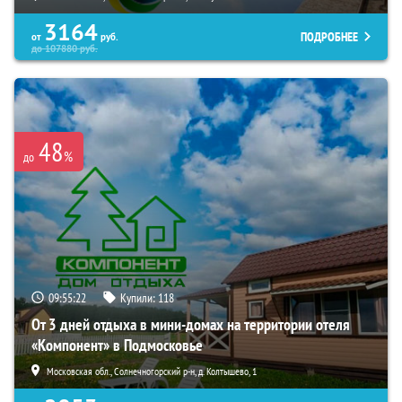
3164
ПОДРОБНЕЕ
от
руб.
до
107880
руб.
48
%
до
09:55:21
Купили:
118
От 3 дней отдыха в мини-домах на территории отеля
«Компонент» в Подмосковье
Московская обл., Солнечногорский р-н, д. Колтышево, 1