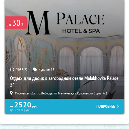
30
%
до
09:55:21
Купили:
13
Отдых для двоих в загородном отеле Malakhovka Palace
5*
Московская обл., г. о. Люберцы, пгт Малаховка, ул. Красковский Обрыв, 7к1
2520
ПОДРОБНЕЕ
от
руб.
до
57000
руб.