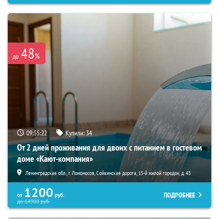
48
%
до
09:55:21
Купили:
34
От 2 дней проживания для двоих с питанием в гостевом
доме «Кают-компания»
Ленинградская обл., г. Ломоносов, Сойкинская дорога, 15-й жилой городок, д. 43
1200
ПОДРОБНЕЕ
от
руб.
до
14900
руб.