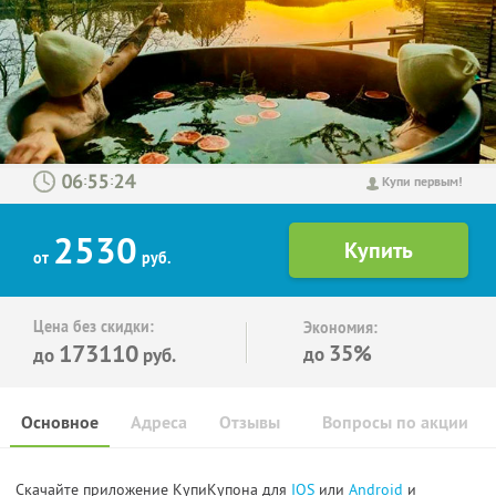
:
:
Купи первым!
2530
от
руб.
Цена без скидки:
Экономия:
173110
35%
до
до
руб.
Основное
Адреса
Отзывы
Вопросы по акции
Скачайте приложение КупиКупона для
IOS
или
Android
и