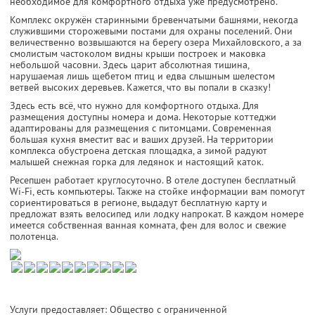
необходимое для комфортного отдыха уже предусмотрено.
Комплекс окружён старинными бревенчатыми башнями, некогда
служившими сторожевыми постами для охраны поселений. Они
величественно возвышаются на берегу озера Михайловского, а за
смолистым частоколом видны крыши построек и маковка
небольшой часовни. Здесь царит абсолютная тишина,
нарушаемая лишь щебетом птиц и едва слышным шелестом
ветвей высоких деревьев. Кажется, что вы попали в сказку!
Здесь есть всё, что нужно для комфортного отдыха. Для
размещения доступны номера и дома. Некоторые коттеджи
адаптированы для размещения с питомцами. Современная
большая кухня вместит вас и ваших друзей. На территории
комплекса обустроена детская площадка, а зимой радуют
малышей снежная горка для ледянок и настоящий каток.
Ресепшен работает круглосуточно. В отеле доступен бесплатный
Wi-Fi, есть компьютеры. Также на стойке информации вам помогут
сориентироваться в регионе, выдадут бесплатную карту и
предложат взять велосипед или лодку напрокат. В каждом номере
имеется собственная ванная комната, фен для волос и свежие
полотенца.
Услуги предоставляет: Общество с ограниченной