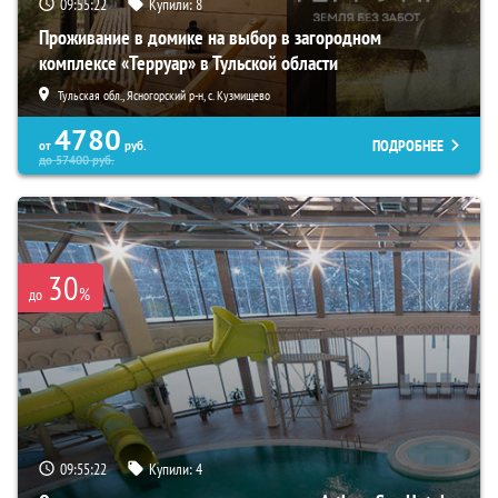
09:55:21
Купили:
8
Проживание в домике на выбор в загородном
комплексе «Терруар» в Тульской области
Тульская обл., Ясногорский р-н, с. Кузмищево
4780
ПОДРОБНЕЕ
от
руб.
до
57400
руб.
30
%
до
09:55:21
Купили:
4