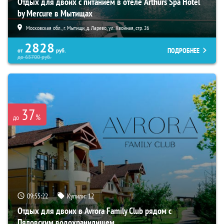
Отдых для двоих с питанием в отеле Arthurs Spa Hotel
by Mercure в Мытищах
Московская обл., г. Мытищи, д. Ларево, ул. Хвойная, стр. 26
2828
ПОДРОБНЕЕ
от
руб.
до
65700
руб.
37
%
до
09:55:21
Купили:
12
Отдых для двоих в Avrora Family Club рядом с
Пяловским водохранилищем