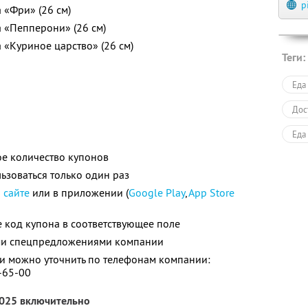
p
 «Фри» (26 см)
а «Пепперони» (26 см)
 «Куриное царство» (26 см)
Теги:
Еда
Дос
Еда
е количество купонов
зоваться только один раз
а
сайте
или в приложении (
Google Play
,
App Store
 код купона в соответствующее поле
ими спецпредложениями компании
 можно уточнить по телефонам компании:
7-65-00
2025 включительно