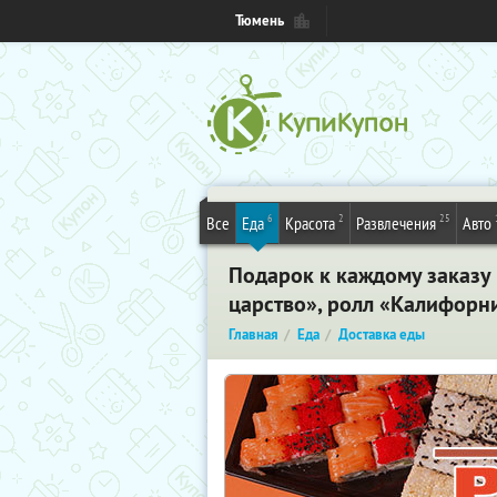
Тюмень
6
2
25
Все
Еда
Красота
Развлечения
Авто
Подарок к каждому заказу
царство», ролл «Калифорни
Главная
Еда
Доставка еды