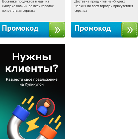
Доставка продуктов и еды из
Доставка продуктов из «Яндекс
18:01:58
Получили:
38
18:01:58
Получили:
165
«Яндекс Лавки» во всех городах
Лавки» во всех городах присутствия
Россия
Россия
присутствия сервиса
сервиса
Промокод
Промокод