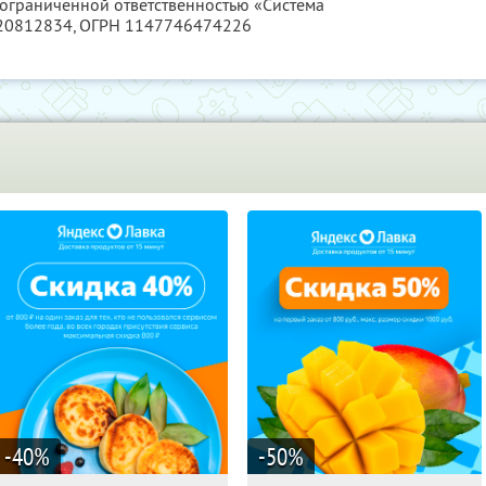
 ограниченной ответственностью «Система
20812834
, ОГРН 1147746474226
-40
%
-50
%