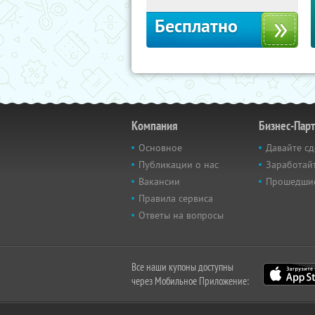
Бесплатно
Компания
Бизнес-Пар
Основное
Давайте сд
Публикации о нас
Заработайт
Вакансии
Прошедши
Правила сервиса
Ответы на вопросы
Все наши купоны доступны
через Мобильное Приложение: