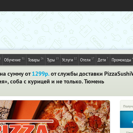
1
31
26
13
12
17
7
Обучение
Товары
Туры
Услуги
Отели
Дети
Промокоды
 на сумму от
1299р.
от службы доставки PizzaSush
я», соба с курицей и не только. Тюмень
Получ
Цена