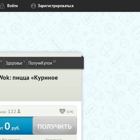
Войти
Зарегистрироваться
49
1
85
Здоровье
ПолучиКупон
iWok: пицца «Куриное
122
(14)
или:
0
ПОЛУЧИТЬ
от
руб.
 без скидки: