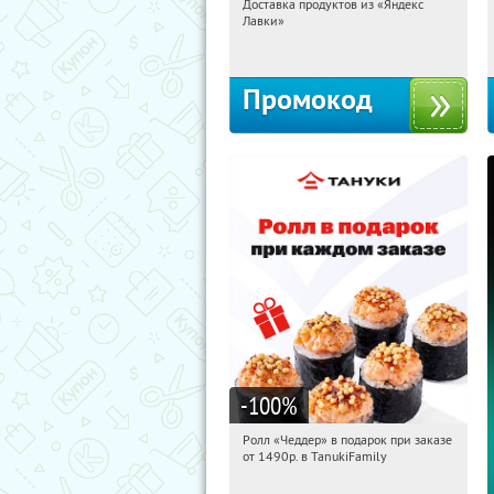
Доставка продуктов из «Яндекс
18:01:58
Получили:
5
Лавки»
Россия
Промокод
-100
%
Ролл «Чеддер» в подарок при заказе
18:01:58
Получили:
108
от 1490р. в TanukiFamily
Россия