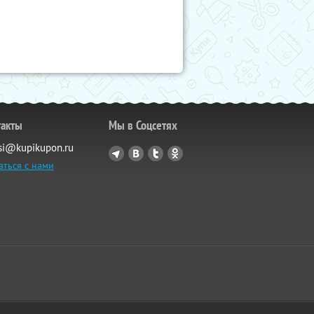
такты
Мы в Соцсетях
si@kupikupon.ru
аться с нами