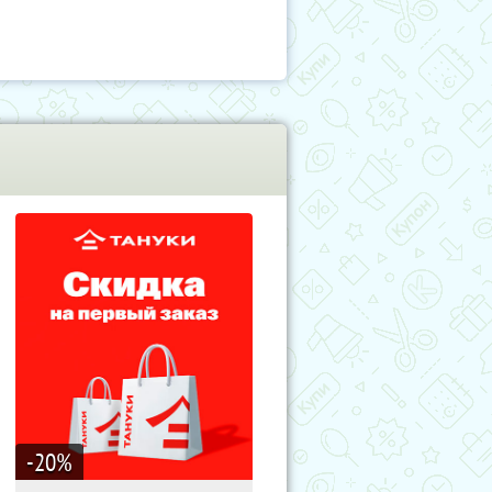
-20
%