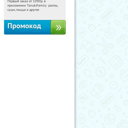
Первый заказ от 1090р. в
18:01:58
Получили:
256
приложении TanukiFamily: роллы,
Россия
суши, пицца и другое
Промокод