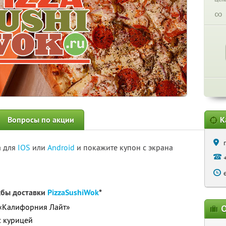
∞
Вопросы по акции
К
а для
IOS
или
Android
и покажите купон с экрана
жбы доставки
PizzaSushiWok
*
 «Калифорния Лайт»
О
с курицей