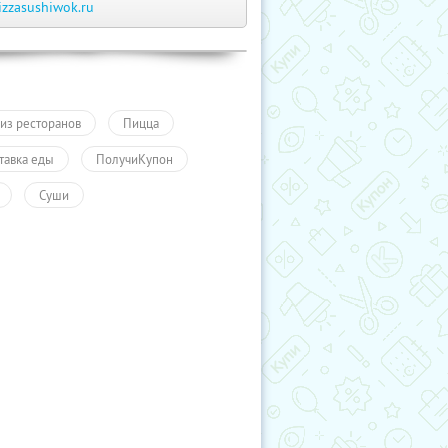
izzasushiwok.ru
 из ресторанов
Пицца
тавка еды
ПолучиКупон
Суши