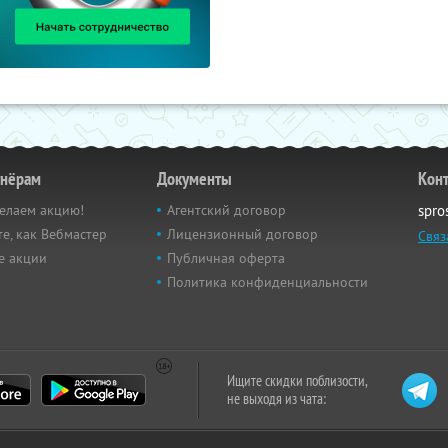
тнёрам
Документы
Кон
елаем акцию!
Агентский договор
spro
е, как Вебмастер
Лицензионный договор
Связ
е акции
Публичная оферта
Политика конфиденциальности
Ищите скидки поблизости,
не выходя из чата: