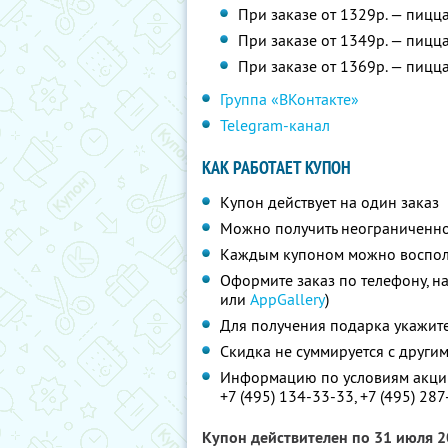
При заказе от 1329р. — пицца
При заказе от 1349р. — пицц
При заказе от 1369р. — пицца
Группа «ВКонтакте»
Telegram-канал
КАК РАБОТАЕТ КУПОН
Купон действует на один заказ
Можно получить неограниченно
Каждым купоном можно восполь
Оформите заказ по телефону, н
или
AppGallery
)
Для получения подарка укажите
Скидка не суммируется с друг
Информацию по условиям акции
+7 (495) 134-33-33,
+7 (495) 28
Купон действителен по 31 июля 