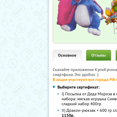
Основное
Отзывы
Скачайте приложение КупиКупон
смартфона. Это удобно :)
В акции участвуют все города РФ
Выберите сертификат:
I) Посылка от Деда Мороза 
набора: мягкая игрушка Симв
сладкий набор 400гр
II) Дракон-рюкзак + 600 гр 
1150р.