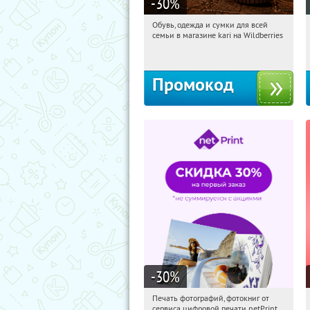
-30
%
Обувь, одежда и сумки для всей
19:59:12
Получили:
30
семьи в магазине kari на Wildberries
Россия
Промокод
-30
%
Печать фотографий, фотокниг от
19:59:12
Получили:
4
сервиса цифровой печати netPrint