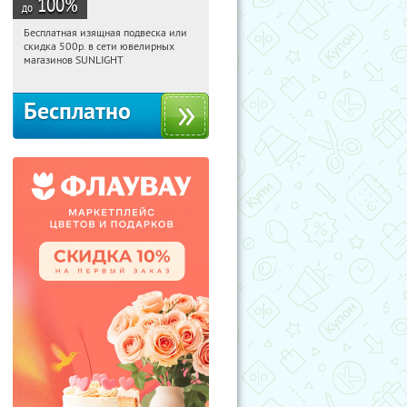
100
%
до
Бесплатная изящная подвеска или
19:59:12
Получили:
73
скидка 500р. в сети ювелирных
Россия
магазинов SUNLIGHT
Бесплатно