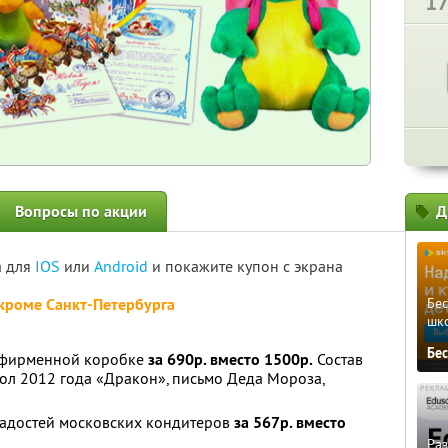
1
Вопросы по акции
Д
а для
IOS
или
Android
и покажите купон с экрана
 кроме Санкт-Петербурга
Бе
шк
Бе
в фирменной коробке
за 690р. вместо 1500р.
Состав
ол 2012 года «Дракон», письмо Деда Мороза,
сладостей московских кондитеров
за 567р. вместо
Ра