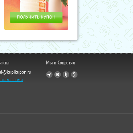
такты
Мы в Соцсетях
si@kupikupon.ru
аться с нами