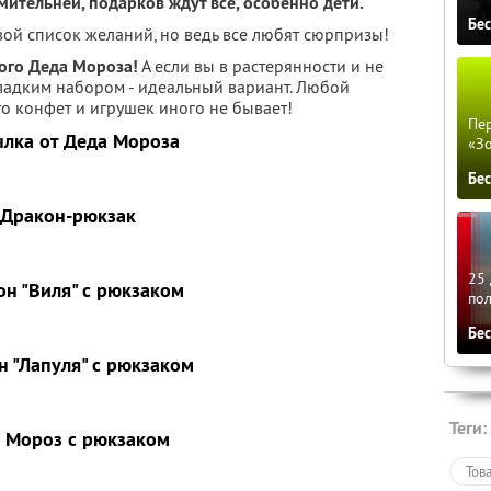
мительней, подарков ждут все, особенно дети.
Бе
вой список желаний, но ведь все любят сюрпризы!
ого Деда Мороза!
А если вы в растерянности и не
 сладким набором - идеальный вариант. Любой
то конфет и игрушек иного не бывает!
Пер
лка от Деда Мороза
«З
Бе
Дракон-рюкзак
25 
он "Виля" с рюкзаком
по
Бе
н "Лапуля" с рюкзаком
Теги:
 Мороз с рюкзаком
Тов