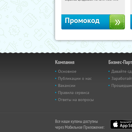
Россия
Промокод
Компания
Бизнес-Пар
Основное
Давайте сд
Публикации о нас
Заработайт
Вакансии
Прошедши
Правила сервиса
Ответы на вопросы
Все наши купоны доступны
через Мобильное Приложение: