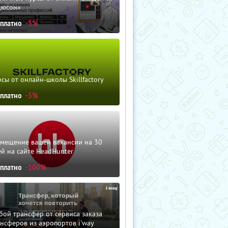
дюсон»
сплатно
-5%
сы от онлайн-школы Skillfactory
сплатно
-5%
змещение вашей вакансии на 30
й на сайте HeadHunter
сплатно
-100%
ой трансфер от сервиса заказа
нсферов из аэропортов i'way