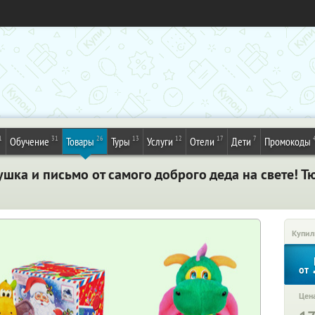
1
31
26
13
12
17
7
Обучение
Товары
Туры
Услуги
Отели
Дети
Промокоды
ушка и письмо от самого доброго деда на свете! 
Купил
от
Цена