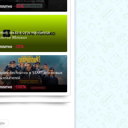
сплатно
-10%
вый заказ в сети магазинов
олотое Яблоко»
сплатно
-20%
дней бесплатно в START для новых
льзователей
сплатно
-100%
ары