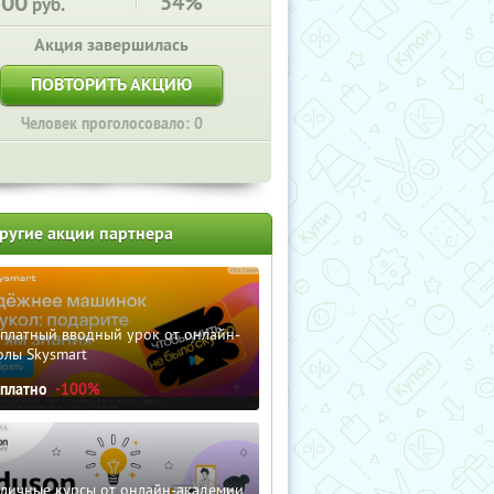
700
54%
руб.
Акция завершилась
ПОВТОРИТЬ АКЦИЮ
Человек проголосовало: 0
ругие акции партнера
сплатный вводный урок от онлайн-
олы Skysmart
сплатно
-100%
зличные курсы от онлайн-академии