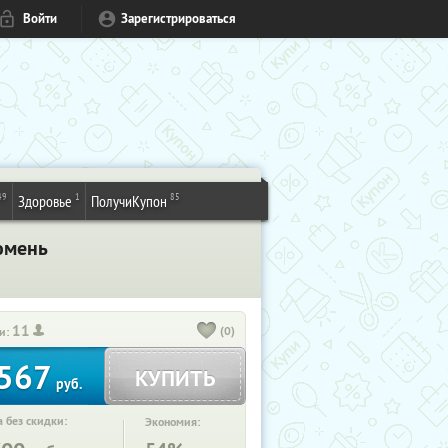
Войти
Зарегистрироваться
49
1
85
Здоровье
ПолучиКупон
Тюмень
11
(0)
и:
567
КУПИТЬ
руб.
 без скидки:
Экономия: