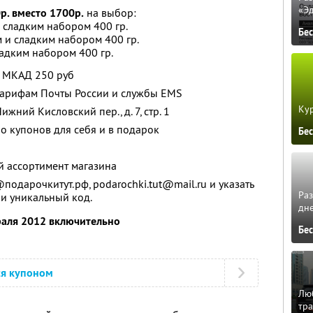
«Э
р. вместо 1700р.
на выбор:
и сладким набором 400 гр.
Бе
м и сладким набором 400 гр.
адким набором 400 гр.
х МКАД 250 руб
 тарифам Почты России и службы EMS
Кур
жний Кисловский пер., д. 7, стр. 1
о купонов для себя и в подарок
Бе
й ассортимент магазина
подарочкитут.рф, podarochki.tut@mail.ru и указать
Ра
 и уникальный код.
дне
раля 2012 включительно
Бе
ся купоном
Люб
тра