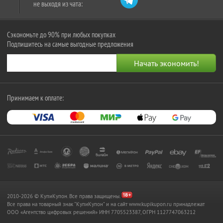
не выходя из чата:
Сэкономьте до 90% при любых покупках
Подпишитесь на самые выгодные предложения
Принимаем к оплате:
2010-2026 © КупиКупон. Все права защищены.
Все права на товарный знак "КупиКупон" и на сайт www.kupikupon.ru принадлежат
OOO «Агентство цифровых решений» ИНН 7705523387, ОГРН 1127747063212