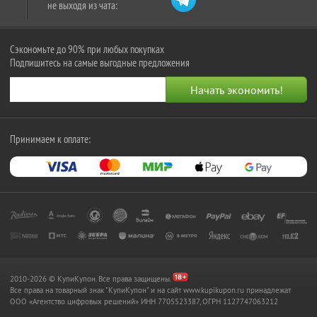
не выходя из чата:
Сэкономьте до 90% при любых покупках
Подпишитесь на самые выгодные предложения
Принимаем к оплате:
2010-2026 © КупиКупон. Все права защищены.
Все права на товарный знак "КупиКупон" и на сайт www.kupikupon.ru принадлежат
OOO «Агентство цифровых решений» ИНН 7705523387, ОГРН 1127747063212