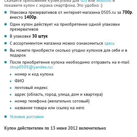
Скачайте приложение КупиКупона для
IOS
или
Android
и
покажите купон с экрана смартфона. Это удобно :)
Упаковка презервативов от интернет-магазина 0505.ru за
700р
.
вместо
1400р
.
Один купон действует на приобретение одной упаковки
презервативов
В упаковке
30 штук
С ассортиментом магазина можно ознакомиться
здесь
Вы можете приобрести сколько угодно купонов для себя и в
подарок
После приобретения купона необходимо отправить на e-mail
shop0505@yandex.ru
:
номер и код купона
ФИО
почтовый индекс
адрес (область, город, улица, дом и квартира)
номер телефона (желательно сотовый)
название товара или ссылку на него
Условия доставки
Купон действителен по 13 июня 2012 включительно