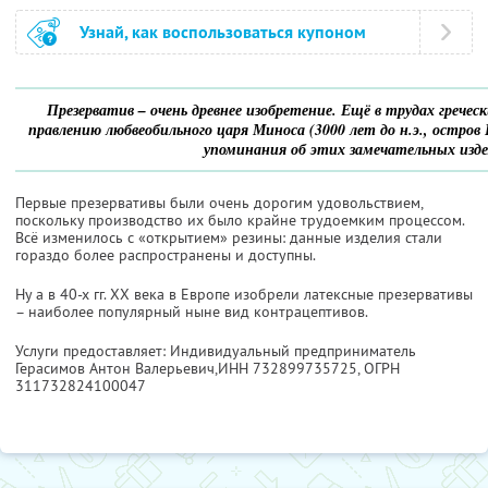
Узнай, как воспользоваться купоном
Презерватив – очень древнее изобретение. Ещё в трудах грече
правлению любвеобильного царя Миноса (3000 лет до н.э., остро
упоминания об этих замечательных изде
Первые презервативы были очень дорогим удовольствием,
поскольку производство их было крайне трудоемким процессом.
Всё изменилось с «открытием» резины: данные изделия стали
гораздо более распространены и доступны.
Ну а в 40-х гг. ХХ века в Европе изобрели латексные презервативы
– наиболее популярный ныне вид контрацептивов.
Услуги предоставляет: Индивидуальный предприниматель
Герасимов Антон Валерьевич,
ИНН 732899735725
, ОГРН
311732824100047