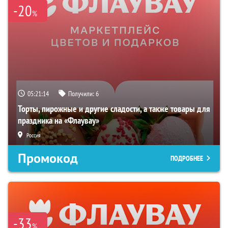
-20
%
05:21:13
Получили:
6
Торты, пирожные и другие сладости, а также товары для
праздника на «Флаувау»
Россия
Промокод
ПОДРОБНЕЕ
-33
%