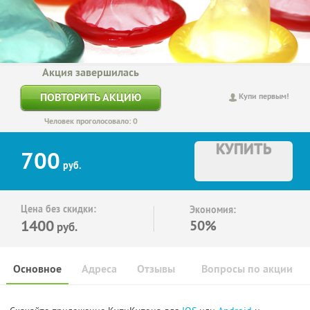
Акция завершилась
ПОВТОРИТЬ АКЦИЮ
Купи первым!
Человек проголосовало: 0
КУПИТЬ
700
руб.
Цена без скидки:
Экономия:
1400
50%
руб.
Основное
Адреса
Отзывы
Вопросы по акции