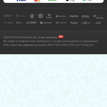
2010-2026 © КупиКупон. Все права защищены.
Все права на товарный знак "КупиКупон" и на сайт www.kupikupon.ru принадлежат
OOO «Агентство цифровых решений» ИНН 7705523387, ОГРН 1127747063212