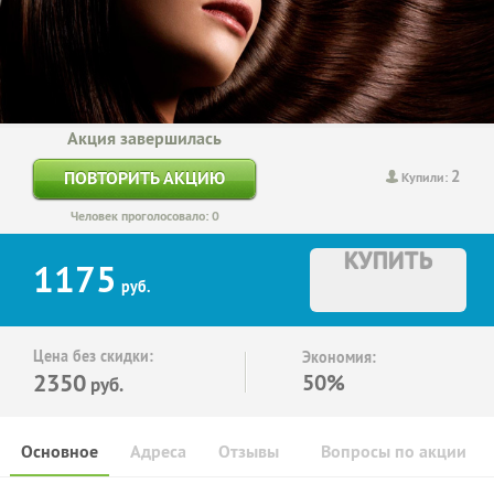
Акция завершилась
2
ПОВТОРИТЬ АКЦИЮ
Купили:
Человек проголосовало: 0
КУПИТЬ
1175
руб.
Цена без скидки:
Экономия:
2350
50%
руб.
Основное
Адреса
Отзывы
Вопросы по акции