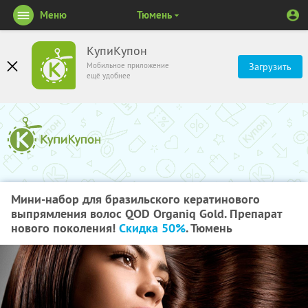
Меню
Тюмень
КупиКупон
Мобильное приложение
Загрузить
ещё удобнее
Мини-набор для бразильского кератинового
выпрямления волос QOD Organiq Gold. Препарат
нового поколения!
Скидка 50%
. Тюмень